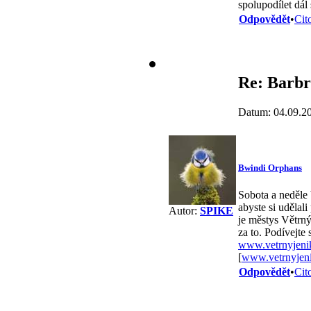
spolupodílet dál
Odpovědět
•
Cit
Re: Barbr
Datum: 04.09.2
Bwindi Orphans
Sobota a neděle 
abyste si udělal
Autor:
SPIKE
je městys Větrný
za to. Podívejte 
www.vetrnyjeni
[
www.vetrnyjen
Odpovědět
•
Cit