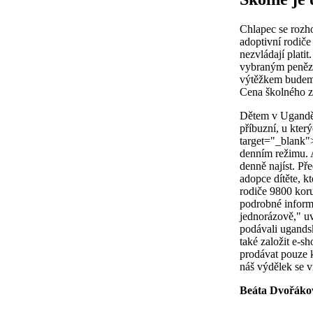
Chlapec se rozho
adoptivní rodiče
nezvládají plati
vybraným penězů
výtěžkem budeme
Cena školného za 
Dětem v Ugandě r
příbuzní, u kte
target="_blank">
denním režimu. A
denně najíst. Př
adopce dítěte, kt
rodiče 9800 kor
podrobné informa
jednorázově," uv
podávali ugandsk
také založit e-s
prodávat pouze 
náš výdělek se 
Beáta Dvořáko