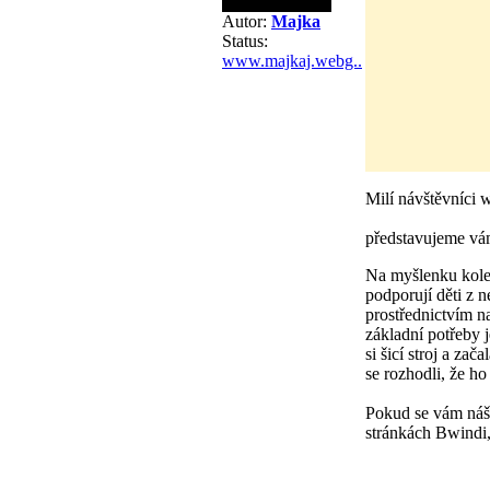
Autor:
Majka
Status:
www.majkaj.webg..
Milí návštěvníci 
představujeme vá
Na myšlenku kole
podporují děti z n
prostřednictvím 
základní potřeby 
si šicí stroj a za
se rozhodli, že h
Pokud se vám náš 
stránkách Bwindi,