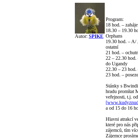
Program:
18 hod. – zaháje
18.30 – 19.30 h
Orphans
Autor:
SPIKE
19.30 hod. – A/ 
ostatní
21 hod. – ochutn
22 – 22.30 hod. 
do Ugandy
22.30 – 23 hod.
23 hod. – poseze
Stánky s Bwindi
hradu promítat 
veřejnosti, t.j.
[
www.kudyznud
a od 15 do 16 ho
Hlavni atrakcí v
které pro nás př
zájemců, tím ví
Zájemce prosíme 