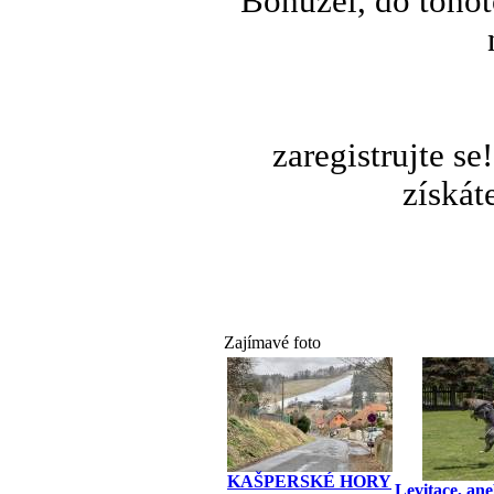
Bohužel, do tohot
zaregistrujte s
získát
Zajímavé foto
KAŠPERSKÉ HORY
Levitace, ane