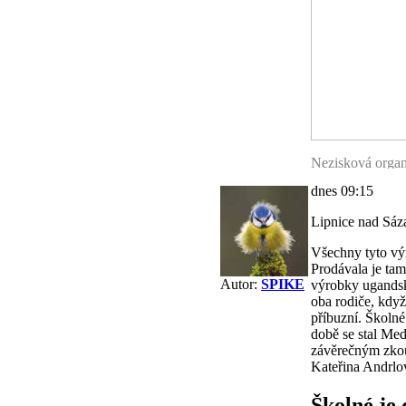
Nezisková organ
peníze zaplatí 
dnes 09:15
Lipnice nad Sáz
Všechny tyto vý
Prodávala je tam
Autor:
SPIKE
výrobky ugandsk
oba rodiče, když
příbuzní. Školné
době se stal Med
závěrečným zkouš
Kateřina Andrlo
Školné je