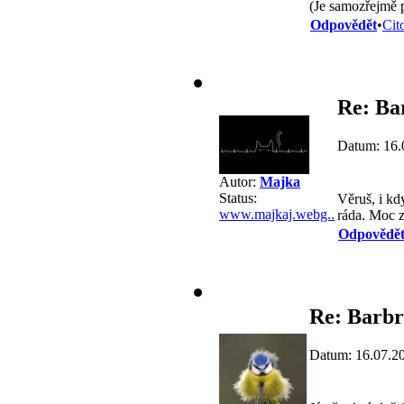
(Je samozřejmě 
Odpovědět
•
Cit
Re: Ba
Datum: 16.
Autor:
Majka
Status:
Věruš, i kd
www.majkaj.webg..
ráda. Moc z
Odpovědě
Re: Barbr
Datum: 16.07.2