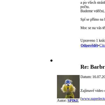
a po všech strán
počtu.
Budeme vděčni, 
Spí se přímo na 
Moc se na vás t
Upraveno 1 krát
Odpovědět
•
Cit
Re: Barbr
Datum: 16.07.2
Zajímavé video 
[
www.superlect
Autor:
SPIKE