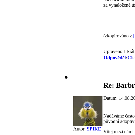
za vynaložené ús
(zkopírováno z
[
Upraveno 1 krát
Odpovědět
•
Cit
Re: Barbr
Datum: 14.08.2
Nadáváme často n
původní adoptivn
Autor:
SPIKE
Vítej mezi námi a