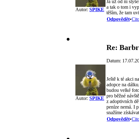
Já už od ní slyš
a tak o tom i vy
Autor:
SPIKE
těším, že tam u
Odpovědět
•
Cit
Re: Barbr
Datum: 17.07.2
Ještě k té akci 
adopce na dálku
budou velké foto
pro běžné návště
Autor:
SPIKE
z adoptivních dě
peníze nemá. I pr
snažíme získávat
Odpovědět
•
Cit