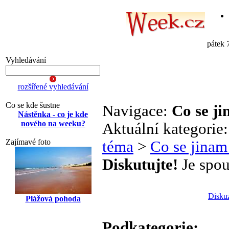
pátek 
Vyhledávání
rozšířené vyhledávání
Co se kde šustne
Navigace:
Co se j
Nástěnka - co je kde
nového na weeku?
Aktuální kategorie
Zajímavé foto
téma
>
Co se jinam
Diskutujte!
Je spou
Disku
Plážová pohoda
Podkategorie: