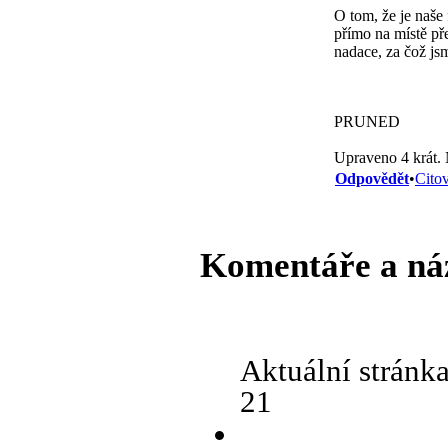
O tom, že je naše
přímo na místě pře
nadace, za čož jsm
PRUNED
Upraveno 4 krát.
Odpovědět
•
Citov
Komentáře a ná
Aktuální stránk
21