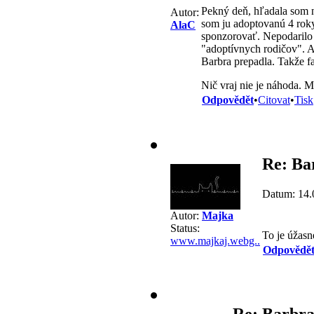
Pekný deň, hľadala som n
Autor:
som ju adoptovanú 4 roky
AlaC
sponzorovať. Nepodarilo 
"adoptívnych rodičov". A 
Barbra prepadla. Takže fa
Nič vraj nie je náhoda. 
Odpovědět
•
Citovat
•
Tisk
Re: Ba
Datum: 14.
Autor:
Majka
Status:
To je úžasn
www.majkaj.webg..
Odpovědě
Re: Barbra