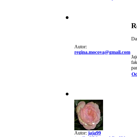
R
Da
Autor:
regina.mocova@gmail.com
Jaj
fa
pam
Od
Autor:
jaja99