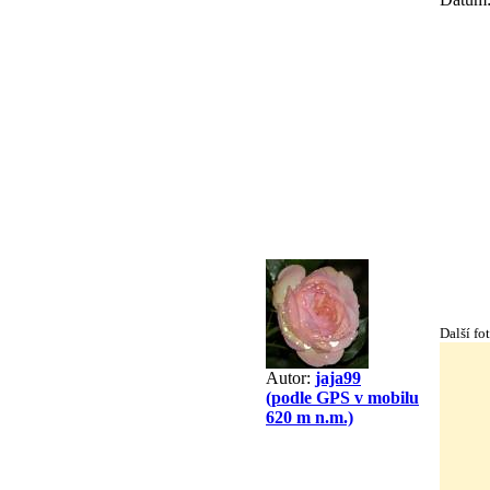
Další fo
Autor:
jaja99
(podle GPS v mobilu
620 m n.m.)