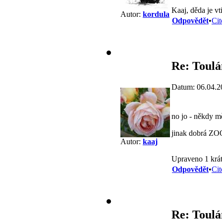
Kaaj, děda je vt
Autor:
kordula
Odpovědět
•
Cit
Re: Toulá
Datum: 06.04.2
no jo - někdy m
jinak dobrá ZOO
Autor:
kaaj
Upraveno 1 krát
Odpovědět
•
Cit
Re: Toulá