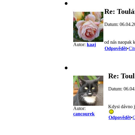
Re: Toulá
Datum: 06.04.2
od nás naopak k
Autor:
kaaj
Odpovědět
•
Cit
Re: Toul
Datum: 06.04
Kdysi dávno 
Autor:
cancourek
Odpovědět
•
C