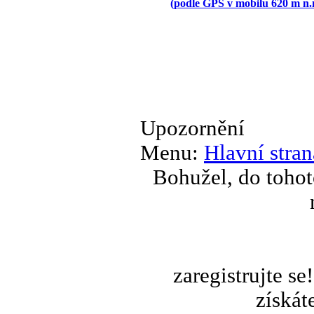
(podle GPS v mobilu 620 m n.
Upozornění
Menu:
Hlavní stran
Bohužel, do tohot
zaregistrujte s
získát