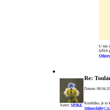
U nás s
lyžích
Odpov
Re: Toulá
Datum: 08.04.2
Kordulko, je to k
Autor:
SPIKE
Odpovědět
•
Cit