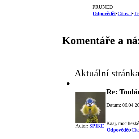
PRUNED
Odpovědět
•
Citovat
•
Ti
Komentáře a ná
Aktuální stránk
Re: Toulá
Datum: 06.04.2
Kaaj, moc hezké
Autor:
SPIKE
Odpovědět
•
Cit