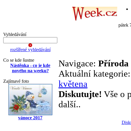
pátek 
Vyhledávání
rozšířené vyhledávání
Co se kde šustne
Navigace:
Příroda
Nástěnka - co je kde
nového na weeku?
Aktuální kategorie
Zajímavé foto
květena
Diskutujte!
Vše o p
další..
vánoce 2017
Disk