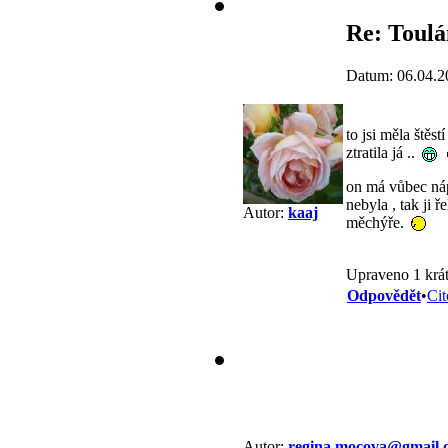
Re: Toulá
Datum: 06.04.2
to jsi měla štěst
ztratila já ..
on má vůbec náp
nebyla , tak ji 
Autor:
kaaj
měchýře.
Upraveno 1 krát
Odpovědět
•
Cit
Autor:
regina.mocova@gmail.