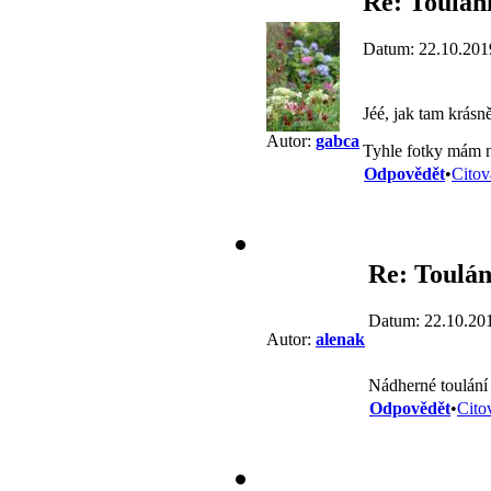
Re: Toulán
Datum: 22.10.201
Jéé, jak tam krás
Autor:
gabca
Tyhle fotky mám n
Odpovědět
•
Citov
Re: Toulán
Datum: 22.10.20
Autor:
alenak
Nádherné toulán
Odpovědět
•
Cito