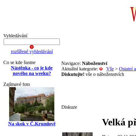
Vyhledávání
rozšířené vyhledávání
Co se kde šustne
Navigace:
Náboženství
Nástěnka - co je kde
Aktuální kategorie:
Vše
>
Ostatní 
nového na weeku?
Diskutujte!
vše o náboženstvích
Zajímavé foto
Diskuze
Velká př
Na skok v Č.Krumlově