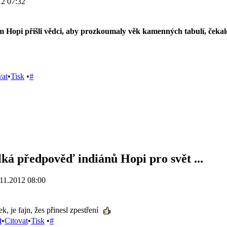
12 07:32
 Hopi přišli vědci, aby prozkoumaly věk kamenných tabulí, čekalo
vat
•
Tisk
•
#
lká předpověď indiánů Hopi pro svět ...
11.2012 08:00
k, je fajn, žes přinesl zpestření
t
•
Citovat
•
Tisk
•
#