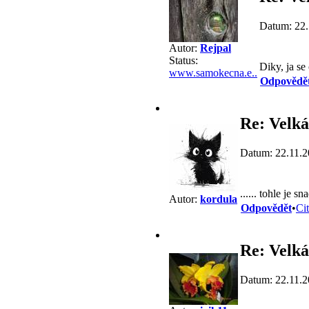
Datum: 22.
Autor:
Rejpal
Status:
Diky, ja s
www.samokecna.e..
Odpovědě
Re: Velká
Datum: 22.11.2
...... tohle je s
Autor:
kordula
Odpovědět
•
Ci
Re: Velká
Datum: 22.11.2