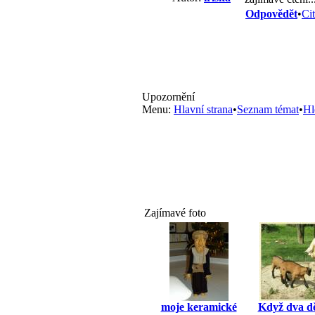
Odpovědět
•
Ci
Upozornění
Menu:
Hlavní strana
•
Seznam témat
•
Hl
Zajímavé foto
moje keramické
Když dva děl