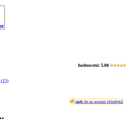
 se
hodnocení:
5.00
 (23)
zpět
do na seznam příspěvků
.