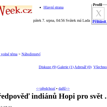
Profil
Hlavní strana
pátek 7. srpna, 04:56 Svátek má Lada
Přihlásit
a volné téma
>
Náboženství
Diskuze (9)
Galerie (1)
Adresář (0)
Všechno
<<předchozí
•
další>>
edpověď indiánů Hopi pro svět ..