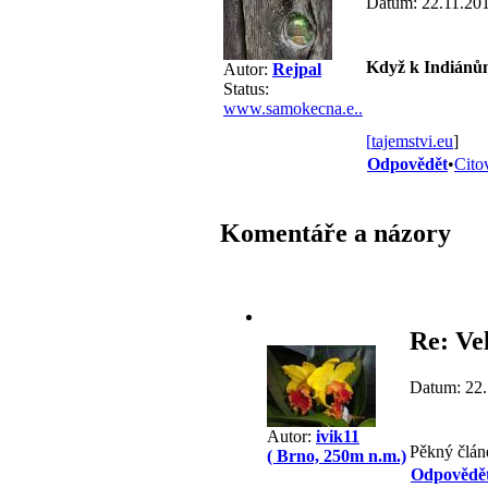
Datum: 22.11.20
Když k Indiánům
Autor:
Rejpal
Status:
www.samokecna.e..
[
tajemstvi.eu
]
Odpovědět
•
Cito
Komentáře a názory
Re: Ve
Datum: 22.
Autor:
ivik11
Pěkný článe
( Brno, 250m n.m.)
Odpovědě