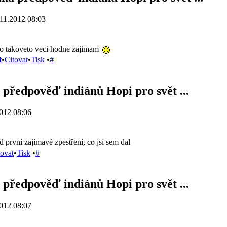
11.2012 08:03
e o takoveto veci hodne zajimam
t
•
Citovat
•
Tisk
•
#
 předpověď indiánů Hopi pro svět ...
012 08:06
nad první zajímavé zpestření, co jsi sem dal
tovat
•
Tisk
•
#
 předpověď indiánů Hopi pro svět ...
012 08:07