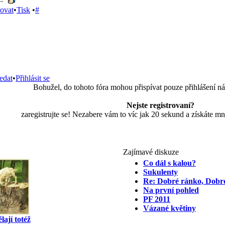
tovat
•
Tisk
•
#
edat
•
Přihlásit se
Bohužel, do tohoto fóra mohou přispívat pouze přihlášení ná
Nejste registrovaní?
zaregistrujte se! Nezabere vám to víc jak 20 sekund a získáte m
Zajímavé diskuze
Co dál s kalou?
Sukulenty
Re: Dobré ránko, Dobr
Na první pohled
PF 2011
Vázané květiny
ají totéž