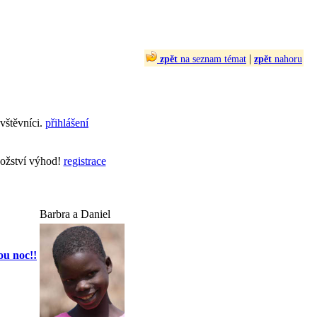
|
zpět
na seznam témat
zpět
nahoru
vštěvníci.
přihlášení
nožství výhod!
registrace
Barbra a Daniel
ou noc!!