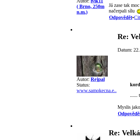
Autor:
ivik11
Já zase tak moc
( Brno, 250m
načerpali sílu
n.m.)
Odpovědět
•
Ci
Re: Ve
Datum: 22.
Autor:
Rejpal
kord
Status:
www.samokecna.e..
.....
Myslis jako
Odpovědě
Re: Velká