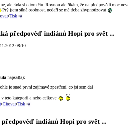
 ne, ale ráda si o tom čtu. Rovnou ale říkám, že na předpovědi moc nevěř
Prý jsem silná osobnost, nedaří se mě třeba zhypnotizovat
tovat
•
Tisk
•
#
lká předpověď indiánů Hopi pro svět ...
11.2012 08:10
ula
napsal(a):
. tohle je snad první zajímavé zpestření, co jsi sem dal
 v teto kategorii a nebo celkove
t
•
Citovat
•
Tisk
•
#
 předpověď indiánů Hopi pro svět ...