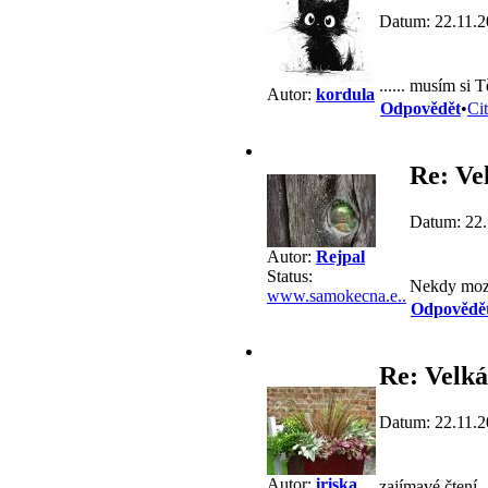
Datum: 22.11.2
...... musím si
Autor:
kordula
Odpovědět
•
Ci
Re: Ve
Datum: 22.
Autor:
Rejpal
Status:
Nekdy moz
www.samokecna.e..
Odpovědě
Re: Velká
Datum: 22.11.2
Autor:
iriska
zajímavé čtení..