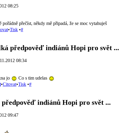
012 08:25
 Tě pořádně přečíst, někdy mě připadá, že se moc vytahuješ
tovat
•
Tisk
•
#
lká předpověď indiánů Hopi pro svět ...
11.2012 08:34
na jo
Co s tim udelas
t
•
Citovat
•
Tisk
•
#
 předpověď indiánů Hopi pro svět ...
012 09:47
..