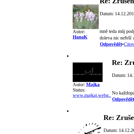
Re: Zrušen
Datum: 14.12.201
mně teda můj podp
Autor:
HanaK
doleva nic neřeší
Odpovědět
•
Citov
Re: Zr
Datum: 14.
Autor:
Majka
Status:
No každopád
www.majkaj.webg..
Odpovědě
Re: Zruše
Datum: 14.12.2