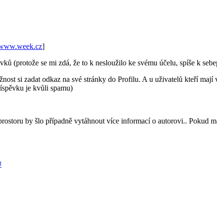
www.week.cz
]
ěvků (protože se mi zdá, že to k nesloužilo ke svému účelu, spíše k sebe
ost si zadat odkaz na své stránky do Profilu. A u uživatelů kteří mají
říspěvku je kvůli spamu)
 prostoru by šlo případně vytáhnout více informací o autorovi.. Pokud m
#