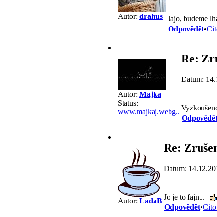
Autor:
drahus
Jajo, budeme lh
Odpovědět
•
Cit
Re: Zr
Datum: 14.
Autor:
Majka
Status:
Vyzkoušeno
www.majkaj.webg..
Odpovědě
Re: Zrušen
Datum: 14.12.20
Jo je to fajn...
Autor:
LadaB
Odpovědět
•
Cito