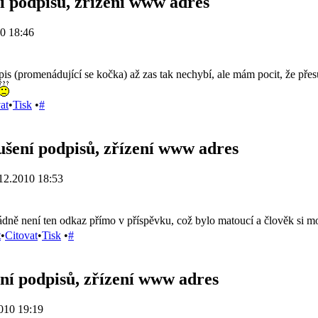
í podpisů, zřízení www adres
0 18:46
is (promenádující se kočka) až zas tak nechybí, ale mám pocit, že pře
at
•
Tisk
•
#
ušení podpisů, zřízení www adres
12.2010 18:53
ně není ten odkaz přímo v příspěvku, což bylo matoucí a člověk si mo
t
•
Citovat
•
Tisk
•
#
ní podpisů, zřízení www adres
010 19:19