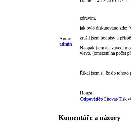
Datum: 14.12.2010 17:12
zdravím,
jak bylo diskutováno zde:
[
zrušil jsem podpisy u přísp
Autor:
admin
Naopak jsem ale zavedl možn
vlevo. (omezení na počet p
Říkal jsem si, že do tohoto
Honza
Odpovědět
•
Citovat
•
Tisk
•
Komentáře a názory