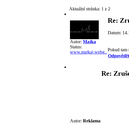
Aktuální stránka:
1 z 2
Re: Zr
Datum: 14.
Autor:
Majka
Status:
Pokud tam n
www.majkaj.webg..
Odpovědě
Re: Zruš
Autor:
Reklama