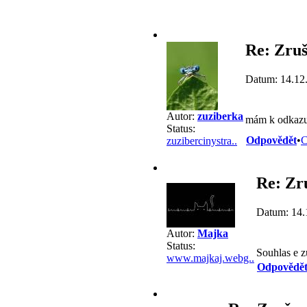
Re: Zruš
Datum: 14.12
Autor:
zuziberka
mám k odkazu 
Status:
Odpovědět
•
C
zuzibercinystra..
Re: Zr
Datum: 14.
Autor:
Majka
Status:
Souhlas e z
www.majkaj.webg..
Odpovědě