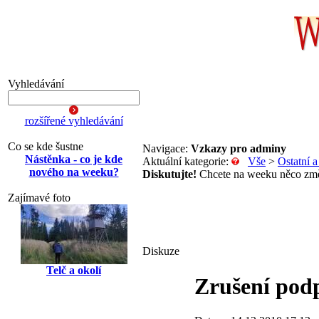
Vyhledávání
rozšířené vyhledávání
Co se kde šustne
Navigace:
Vzkazy pro adminy
Nástěnka - co je kde
Aktuální kategorie:
Vše
>
Ostatní 
nového na weeku?
Diskutujte!
Chcete na weeku něco změn
Zajímavé foto
Diskuze
Telč a okolí
Zrušení podp