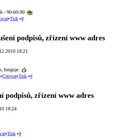
át - 90-60-90
ovat
•
Tisk
•
#
ušení podpisů, zřízení www adres
12.2010 18:21
, funguje
t
•
Citovat
•
Tisk
•
#
í podpisů, zřízení www adres
10 18:24
vat
•
Tisk
•
#