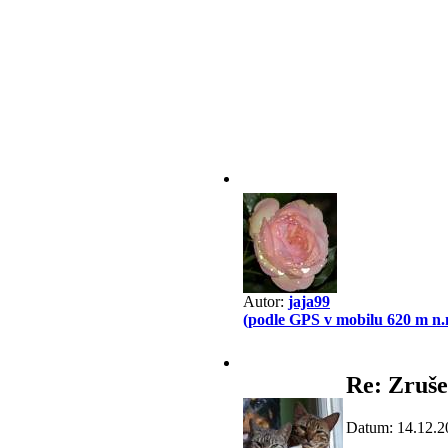
Autor:
jaja99
(podle GPS v mobilu 620 m n.
Re: Zruše
Datum: 14.12.2