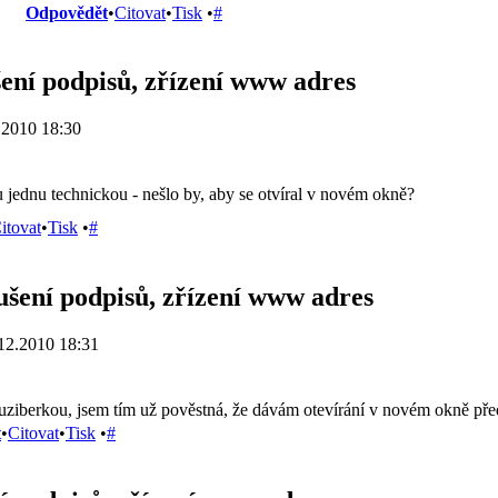
Odpovědět
•
Citovat
•
Tisk
•
#
ení podpisů, zřízení www adres
.2010 18:30
jednu technickou - nešlo by, aby se otvíral v novém okně?
itovat
•
Tisk
•
#
ušení podpisů, zřízení www adres
12.2010 18:31
uziberkou, jsem tím už pověstná, že dávám otevírání v novém okně pře
t
•
Citovat
•
Tisk
•
#