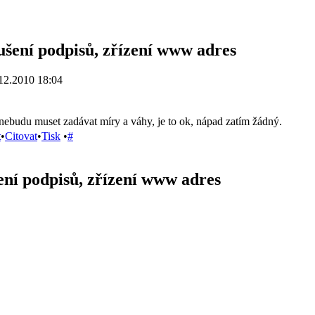
ušení podpisů, zřízení www adres
12.2010 18:04
ebudu muset zadávat míry a váhy, je to ok, nápad zatím žádný.
t
•
Citovat
•
Tisk
•
#
ení podpisů, zřízení www adres