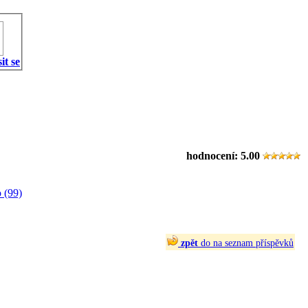
it se
hodnocení:
5.00
 (99)
zpět
do na seznam příspěvků