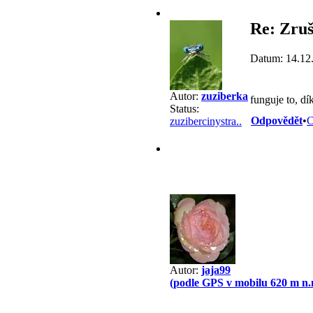
Re: Zruš
Datum: 14.12
Autor:
zuziberka
funguje to, dí
Status:
Odpovědět
•
C
zuzibercinystra..
Autor:
jaja99
(podle GPS v mobilu 620 m n.