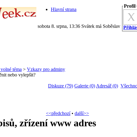
Profil
Hlavní strana
sobota 8. srpna, 13:36 Svátek má Soběslav
Přihlás
a volné téma
>
Vzkazy pro adminy
it nebo vylepšit?
Diskuze (79)
Galerie (0)
Adresář (0)
Všechno
<<předchozí
•
další>>
isů, zřízení www adres