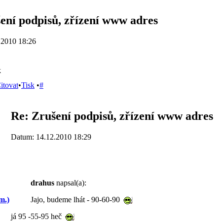
ení podpisů, zřízení www adres
.2010 18:26
k
itovat
•
Tisk
•
#
Re: Zrušení podpisů, zřízení www adres
Datum: 14.12.2010 18:29
drahus
napsal(a):
Jajo, budeme lhát - 90-60-90
m.)
já 95 -55-95 heč