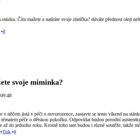
6
ázku. Čím mažete a natíráte svoje zlatíčka? dáváte přednost oleji n
•
#
ete svoje miminka?
 09:48
e v něčem jistá v péči o novorozence, zastavte se tento víkend na stánku
e s tématem péče o dětskou pokožku. Odpovídat budou porodní asistentky,
e až do jednoho roku. Kromě toho tam budou i různé soutěže, takže mů
t
•
Tisk
•
#