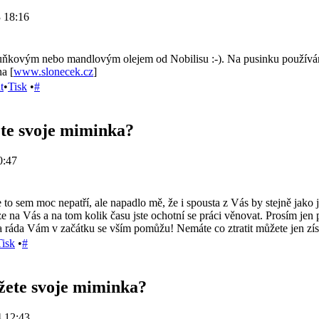
 18:16
uňkovým nebo mandlovým olejem od Nobilisu :-). Na pusinku používá
a [
www.slonecek.cz
]
t
•
Tisk
•
#
te svoje miminka?
0:47
to sem moc nepatří, ale napadlo mě, že i spousta z Vás by stejně jako já
e na Vás a na tom kolik času jste ochotní se práci věnovat. Prosím jen 
ráda Vám v začátku se vším pomůžu! Nemáte co ztratit můžete jen získa
Tisk
•
#
žete svoje miminka?
 12:43