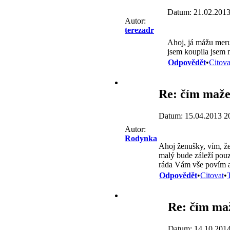
Datum: 21.02.2013
Autor:
terezadr
Ahoj, já mážu mer
jsem koupila jsem n
Odpovědět
•
Citova
Re: čím maže
Datum: 15.04.2013 2
Autor:
Rodynka
Ahoj ženušky, vím, že 
malý bude záleží pouz
ráda Vám vše povím a 
Odpovědět
•
Citovat
•
Re: čím ma
Datum: 14.10.2014