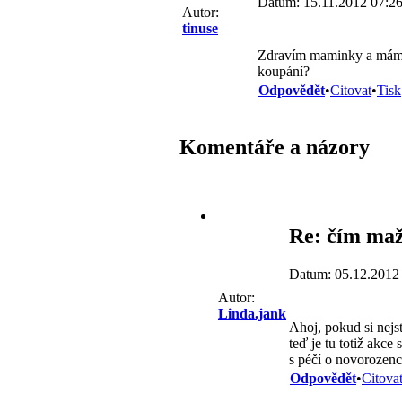
Datum: 15.11.2012 07:2
Autor:
tinuse
Zdravím maminky a mám ot
koupání?
Odpovědět
•
Citovat
•
Tisk
Komentáře a názory
Re: čím maž
Datum: 05.12.2012
Autor:
Linda.jank
Ahoj, pokud si nejst
teď je tu totiž akc
s péčí o novorozenc
Odpovědět
•
Citova