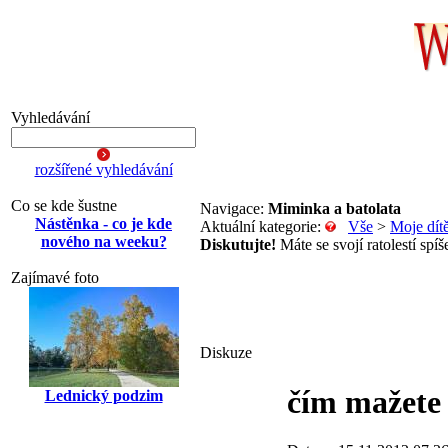
Vyhledávání
rozšířené vyhledávání
Co se kde šustne
Navigace:
Miminka a batolata
Nástěnka - co je kde
Aktuální kategorie:
Vše
>
Moje dít
nového na weeku?
Diskutujte!
Máte se svojí ratolestí spíš
Zajímavé foto
Diskuze
čím mažete
Lednický podzim