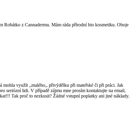
m Robátko z Cannadermu. Mám ráda přírodní bio kosmetiku. Oboje
 mohla využít ,,malého,, přivýdělku při mateřské či při práci. Jak
pro seriózní lidi. V případě zájmu mne prosím kontaktujte na email,
t!!! Tak proč to nezkusit? Žádné vstupní poplatky ani jiné náklady.