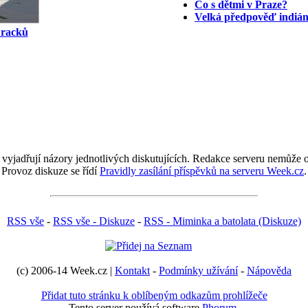
Co s dětmi v Praze?
Velká předpověď indiánů
 racků
 vyjadřují názory jednotlivých diskutujících. Redakce serveru nemůže ov
Provoz diskuze se řídí
Pravidly zasílání příspěvků na serveru Week.cz
.
RSS vše
-
RSS vše - Diskuze
-
RSS - Miminka a batolata (Diskuze)
(c) 2006-14 Week.cz |
Kontakt
-
Podmínky užívání
-
Nápověda
Přidat tuto stránku k oblíbeným odkazům prohlížeče
Tento server používá software
Phorum
.