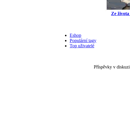
Ze života
Eshop
Populární tagy
Top uživatelé
Příspěvky v diskuzi