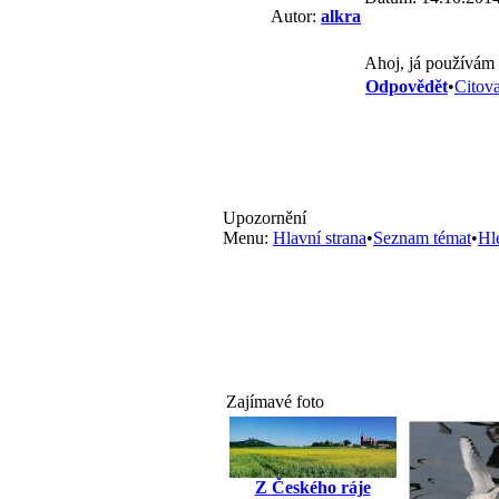
Autor:
alkra
Ahoj, já používám
Odpovědět
•
Citova
Upozornění
Menu:
Hlavní strana
•
Seznam témat
•
Hl
Zajímavé foto
Z Českého ráje