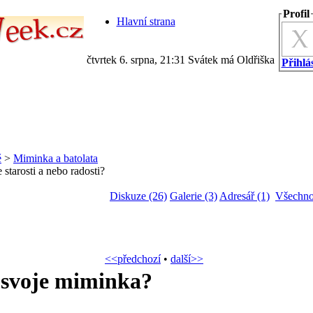
Profil
Hlavní strana
čtvrtek 6. srpna, 21:31 Svátek má Oldřiška
Přihlás
ě
>
Miminka a batolata
e starosti a nebo radosti?
Diskuze (26)
Galerie (3)
Adresář (1)
Všechno
<<předchozí
•
další>>
 svoje miminka?