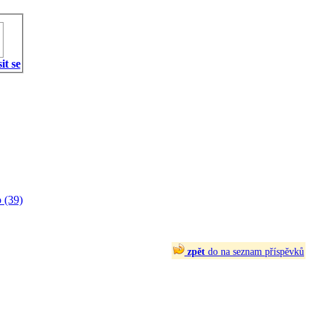
it se
 (39)
zpět
do na seznam příspěvků