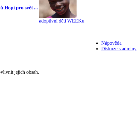
 Hopi pro svět ...
adoptivní děti WEEKu
Nápověda
Diskuze s adminy
livnit jejich obsah.