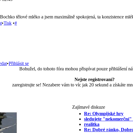
 Bochko tělové mléko a jsem maximálně spokojená, ta konzistence mlé
t
•
Tisk
•
#
edat
•
Přihlásit se
Bohužel, do tohoto fóra mohou přispívat pouze přihlášení ná
Nejste registrovaní?
zaregistrujte se! Nezabere vám to víc jak 20 sekund a získáte m
Zajímavé diskuze
Re: Olympijské hry
sledujete "nekomerční" 
realitka
Re: Dobré ránko, Dobro