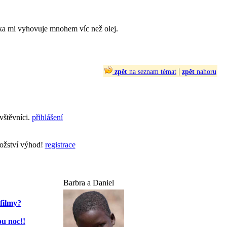
ka mi vyhovuje mnohem víc než olej.
|
zpět
na seznam témat
zpět
nahoru
vštěvníci.
přihlášení
nožství výhod!
registrace
Barbra a Daniel
filmy?
u noc!!