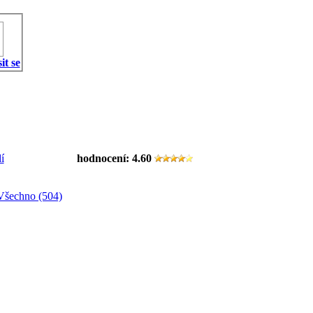
it se
í
hodnocení:
4.60
Všechno (504)