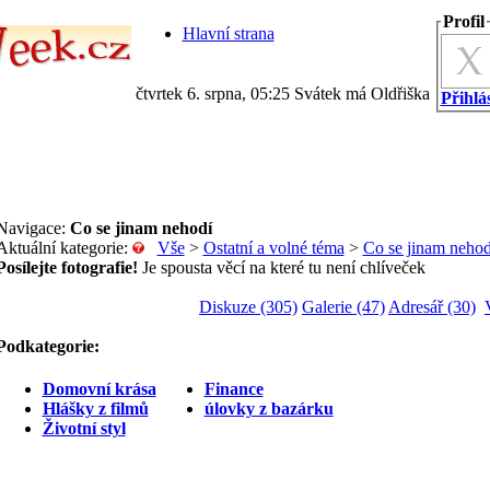
Profil
Hlavní strana
čtvrtek 6. srpna, 05:25 Svátek má Oldřiška
Přihlás
Navigace:
Co se jinam nehodí
Aktuální kategorie:
Vše
>
Ostatní a volné téma
>
Co se jinam nehod
Posílejte fotografie!
Je spousta věcí na které tu není chlíveček
Diskuze (305)
Galerie (47)
Adresář (30)
Podkategorie:
Domovní krása
Finance
Hlášky z filmů
úlovky z bazárku
Životní styl