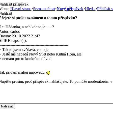
Nahlásit příspěvek
Menu:
Hlavní strana
•
Seznam témat
•
Nový příspěvek
•
Hledat
•
Přihlásit s
Nahlásit
Přejete si poslat oznámení o tomto příspěvku?
Re: Hádanka, a neb kde to je ..... ?
Autor: carlos
Datum: 29.10.2022 21:42
SPIKE napsal(a):
-------------------------------------------------------
> Tak to jsem zvědavá, co to je.
> Ještě mě napadá Nový Svět nebo Kutná Hora, ale
> nemám pro to konkrétní důvod.
Tak přidám malou nápovědu
Napište prosím, proč příspěvek nahlašujete. To pomůže moderátorům v 