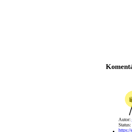
Komentá
Autor:
Status:
https:/