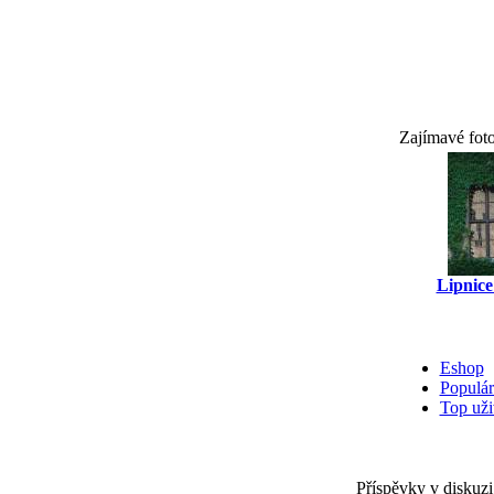
Zajímavé fot
Lipnice
Eshop
Populár
Top uži
Příspěvky v diskuzi