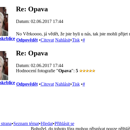
Re: Opava
Datum: 02.06.2017 17:44
No Věrkoooo, já vědět, že jste byli u nás, tak jste mohli přijet
skrblice
Odpovědět
•
Citovat
Nahlásit
•
Tisk
•
#
Re: Opava
Datum: 02.06.2017 17:44
Hodnocení fotografie "
Opava
":
5
skrblice
Odpovědět
•
Citovat
Nahlásit
•
Tisk
•
#
 strana
•
Seznam témat
•
Hledat
•
Přihlásit se
Bohužel, do tohoto fóra mohou přispívat pouze přihlá