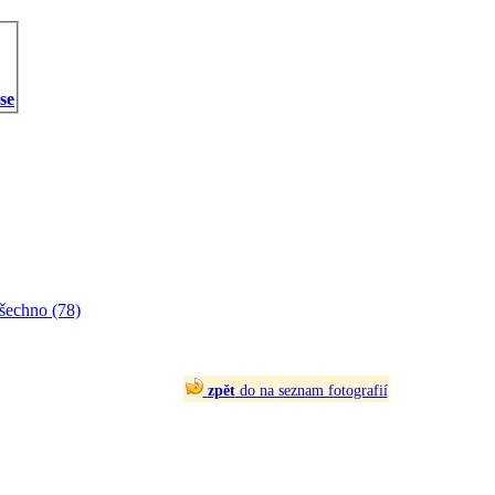
 se
šechno (78)
zpět
do na seznam fotografií