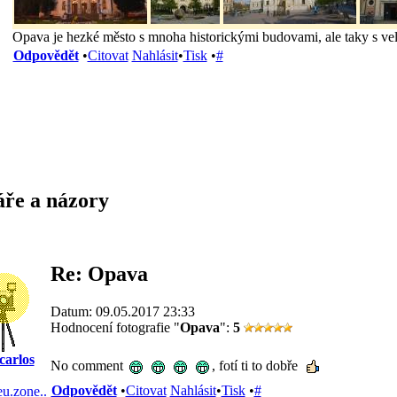
Opava je hezké město s mnoha historickými budovami, ale taky s v
Odpovědět
•
Citovat
Nahlásit
•
Tisk
•
#
ře a názory
Re: Opava
Datum: 09.05.2017 23:33
Hodnocení fotografie "
Opava
":
5
carlos
No comment
, fotí ti to dobře
Odpovědět
•
Citovat
Nahlásit
•
Tisk
•
#
/eu.zone..