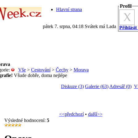
Profil
Hlavní strana
pátek 7. srpna, 04:18 Svátek má Lada
Přihlásit
rava
gorie:
Vše
>
Cestování
>
Čechy
>
Morava
grafie!
Všude dobře, doma nejlépe
Diskuze (3)
Galerie (63)
Adresář (0)
V
<<předchozí
•
další>>
Výsledné hodnocení:
5