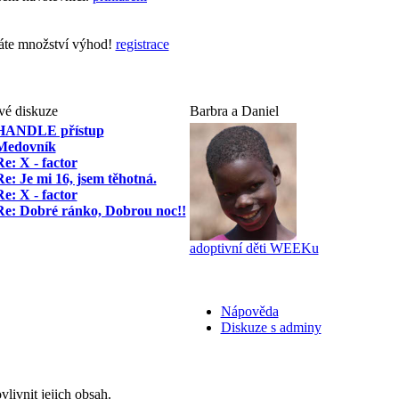
skáte množství výhod!
registrace
vé diskuze
Barbra a Daniel
HANDLE přístup
Medovník
Re: X - factor
Re: Je mi 16, jsem těhotná.
Re: X - factor
Re: Dobré ránko, Dobrou noc!!
adoptivní děti WEEKu
Nápověda
Diskuze s adminy
livnit jejich obsah.