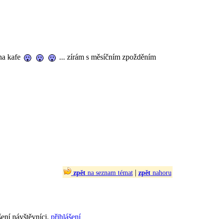
 na kafe
... zírám s měsíčním zpožděním
|
zpět
na seznam témat
zpět
nahoru
šení návštěvníci.
přihlášení