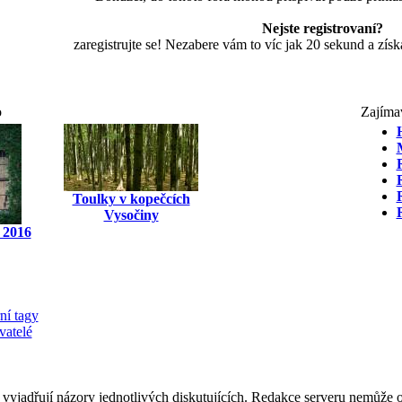
Nejste registrovaní?
zaregistrujte se! Nezabere vám to víc jak 20 sekund a zí
o
Zajíma
Toulky v kopečcích
Vysočiny
 2016
ní tagy
vatelé
 vyjadřují názory jednotlivých diskutujících. Redakce serveru nemůže ov