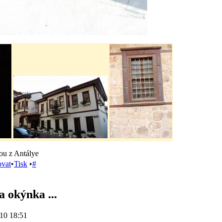
ou z Antálye
ovat
•
Tisk
•
#
 okýnka ...
10 18:51