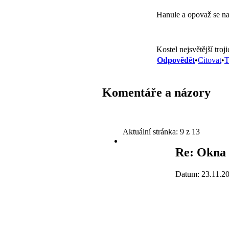
Hanule a opovaž se na
Kostel nejsvětější tro
Odpovědět
•
Citovat
•
T
Komentáře a názory
Aktuální stránka:
9 z 13
Re: Okna 
Datum: 23.11.2