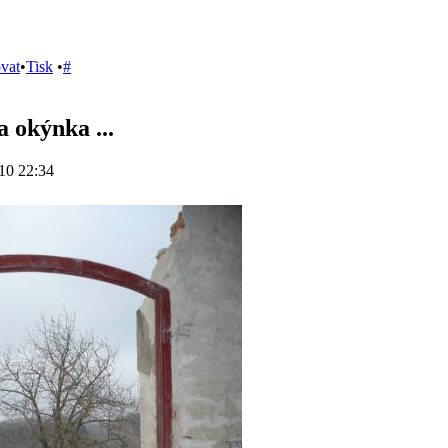
ovat
•
Tisk
•
#
 okýnka ...
10 22:34