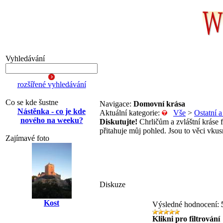
Vyhledávání
rozšířené vyhledávání
Co se kde šustne
Navigace:
Domovní krása
Nástěnka - co je kde
Aktuální kategorie:
Vše
>
Ostatní 
nového na weeku?
Diskutujte!
Chrličům a zvláštní kráse 
přitahuje můj pohled. Jsou to věci vkus
Zajímavé foto
Diskuze
Kost
Výsledné hodnocení:
Klikni pro filtrování