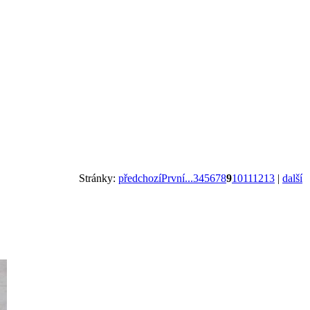
Stránky:
předchozí
První...
3
4
5
6
7
8
9
10
11
12
13
|
další