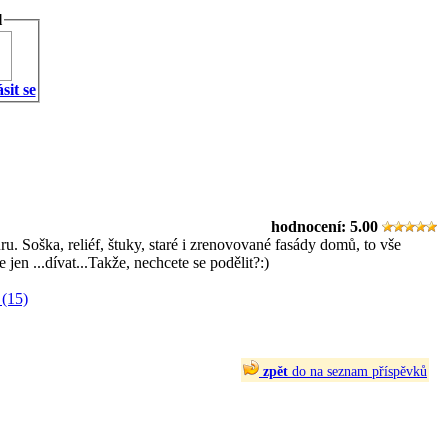
l
sit se
hodnocení:
5.00
. Soška, reliéf, štuky, staré i zrenovované fasády domů, to vše
jen ...dívat...Takže, nechcete se podělit?:)
(15)
zpět
do na seznam příspěvků