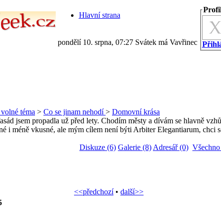
Profi
Hlavní strana
pondělí 10. srpna, 07:27 Svátek má Vavřinec
Přihlá
a volné téma
>
Co se jinam nehodí
>
Domovní krása
fasád jsem propadla už před lety. Chodím městy a dívám se hlavně vzhůru
né i méně vkusné, ale mým cílem není býti Arbiter Elegantiarum, chci se 
Diskuze (6)
Galerie (8)
Adresář (0)
Všechno 
<<předchozí
•
další>>
5