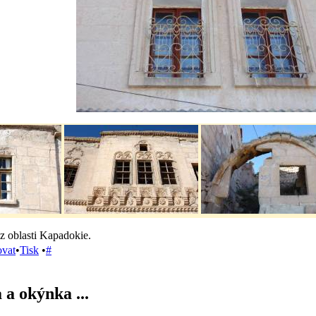
z oblasti Kapadokie.
ovat
•
Tisk
•
#
a okýnka ...