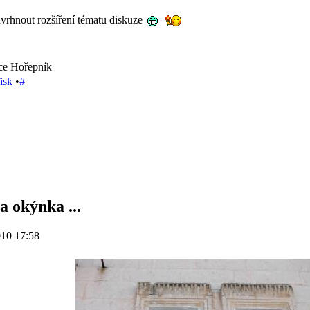
vrhnout rozšíření tématu diskuze
jice Hořepník
isk
•
#
a okýnka ...
010 17:58