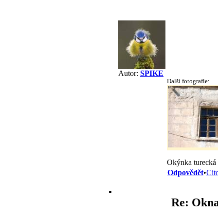
Autor:
SPIKE
Další fotografie:
Okýnka turecká 
Odpovědět
•
Cit
Re: Okna 