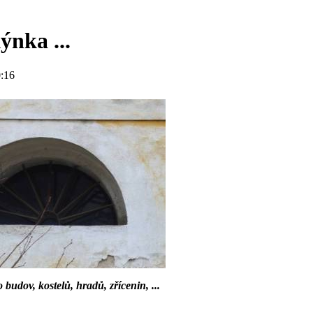
ýnka ...
:16
o budov, kostelů, hradů, zřícenin, ...