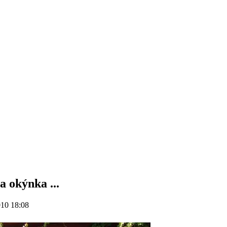
a okýnka ...
010 18:08