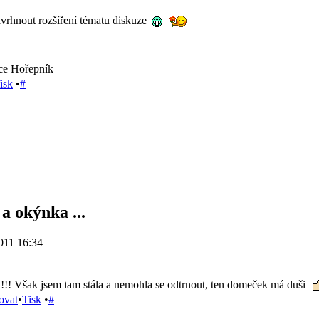
vrhnout rozšíření tématu diskuze
jice Hořepník
isk
•
#
a okýnka ...
011 16:34
!!!!! Však jsem tam stála a nemohla se odtrnout, ten domeček má duši
ovat
•
Tisk
•
#