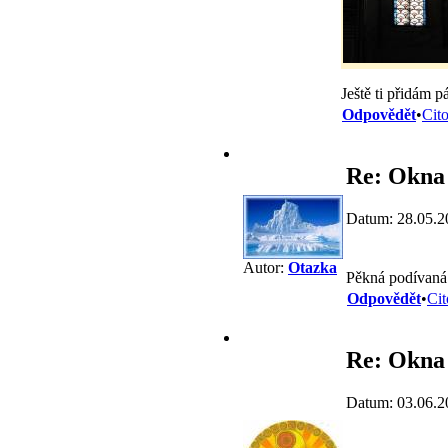
Ještě ti přidám 
Odpovědět
•
Cit
Re: Okna 
Datum: 28.05.2
Autor:
Otazka
Pěkná podívaná
Odpovědět
•
Cit
Re: Okna 
Datum: 03.06.2