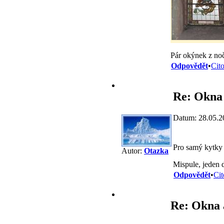
Pár okýnek z noč
Odpovědět
•
Cit
Re: Okna 
Datum: 28.05.2
Pro samý kytky 
Autor:
Otazka
Mispule, jeden 
Odpovědět
•
Cit
Re: Okna a