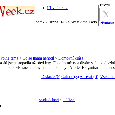
Profil
Hlavní strana
pátek 7. srpna, 14:24 Svátek má Lada
Přihlásit
a volné téma
>
Co se jinam nehodí
>
Domovní krása
fasád jsem propadla už před lety. Chodím městy a dívám se hlavně vzhůru
né i méně vkusné, ale mým cílem není býti Arbiter Elegantiarum, chci se 
Diskuze (6)
Galerie (8)
Adresář (0)
Všechno 
<<předchozí
•
další>>
5