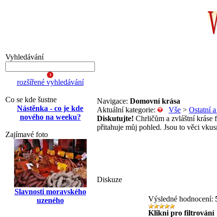
Vyhledávání
rozšířené vyhledávání
Co se kde šustne
Navigace:
Domovní krása
Nástěnka - co je kde
Aktuální kategorie:
Vše
>
Ostatní 
nového na weeku?
Diskutujte!
Chrličům a zvláštní kráse 
přitahuje můj pohled. Jsou to věci vkus
Zajímavé foto
Diskuze
Slavnosti moravského
Výsledné hodnocení:
uzeného
Klikni pro filtrování