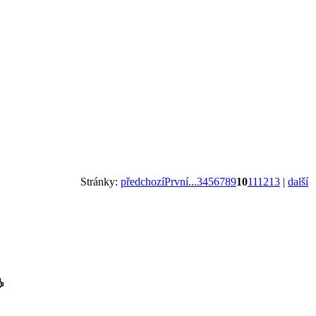
Stránky:
předchozí
První...
3
4
5
6
7
8
9
10
11
12
13
|
další