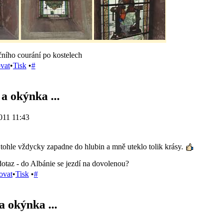
ního courání po kostelech
ovat
•
Tisk
•
#
a okýnka ...
011 11:43
tohle vždycky zapadne do hlubin a mně uteklo tolik krásy.
dotaz - do Albánie se jezdí na dovolenou?
ovat
•
Tisk
•
#
 okýnka ...