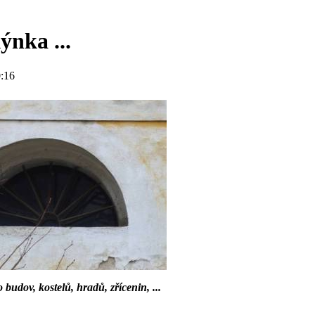
ýnka ...
:16
o budov, kostelů, hradů, zřícenin, ...