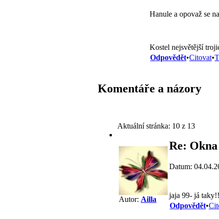
Hanule a opovaž se na
Kostel nejsvětější tro
Odpovědět
•
Citovat
•
T
Komentáře a názory
Aktuální stránka:
10 z 13
Re: Okna 
Datum: 04.04.2
jaja 99- já taky
Autor:
Ailla
Odpovědět
•
Cit