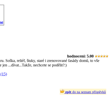
 se
hodnocení:
5.00
. Soška, reliéf, štuky, staré i zrenovované fasády domů, to vše
jen ...dívat...Takže, nechcete se podělit?:)
(15)
zpět
do na seznam příspěvků