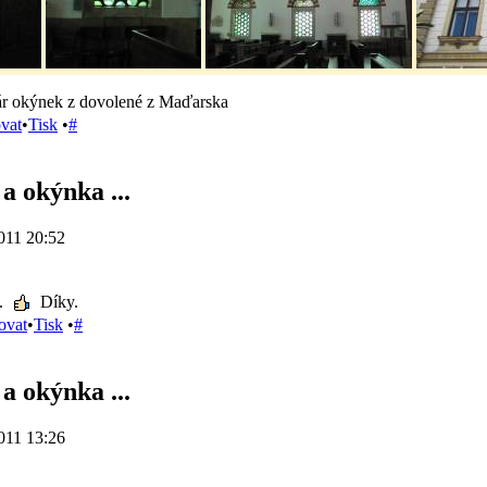
pár okýnek z dovolené z Maďarska
ovat
•
Tisk
•
#
a okýnka ...
011 20:52
.
Díky.
ovat
•
Tisk
•
#
a okýnka ...
011 13:26