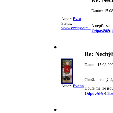
Datum: 15.08
Autor:
Evca
Status:
A nepíše se t
www.evciny-stra..
Odpovědět
•
Re: Nechý
Datum: 15.08.20
Cituška mi chýbá,
Autor:
Evana
Doufejme, že jsou 
Odpovědět
•
Cito