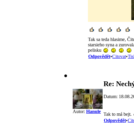
Tak sa teda hlasime, Či
starsieho syna a zurova
pelisku
Odpovědět
•
Citovat
•
Tis
Re: Nech
Datum: 18.08.2
Autor:
Hanule
Tak to má bejt.
Odpovědět
•
Cit