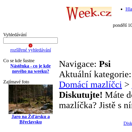
Hla
pondělí 1
Vyhledávání
rozšířené vyhledávání
Co se kde šustne
Navigace:
Psi
Nástěnka - co je kde
nového na weeku?
Aktuální kategorie
Zajímavé foto
Domácí mazlíčci
>
Diskutujte!
Máte do
mazlíčka? Jistě s ní
Jaro na Žďársku a
Břeclavsku
Disk