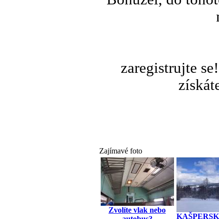
zaregistrujte s
získát
Zajímavé foto
Zvolíte vlak nebo
KAŠPERSK
autobus?