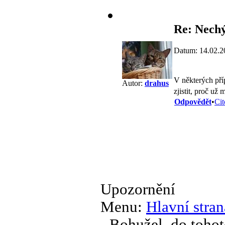
Re: Nech
Datum: 14.02.2
V některých pří
Autor:
drahus
zjistit, proč už
Odpovědět
•
Cit
Upozornění
Menu:
Hlavní stran
Bohužel, do tohot