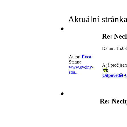
Aktuální stránk
Re: Nec
Datum: 15.08
Autor:
Evca
Status:
A já proč jsem
www.evciny-
stra..
Odpovědět
•
C
Re: Nech