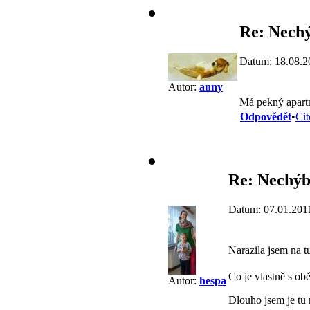
Re: Nech
Datum: 18.08.2
Autor:
anny
Má pekný apart
Odpovědět
•
Cit
Re: Nechýb
Datum: 07.01.201
Narazila jsem na t
Co je vlastně s o
Autor:
hespa
Dlouho jsem je tu 