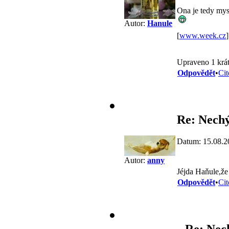
Ona je tedy mysl
Autor:
Hanule
[
www.week.cz
]
Upraveno 1 krát
Odpovědět
•
Cit
Re: Nech
Datum: 15.08.2
Autor:
anny
Jéjda Haňule,že
Odpovědět
•
Cit
Re: Nec