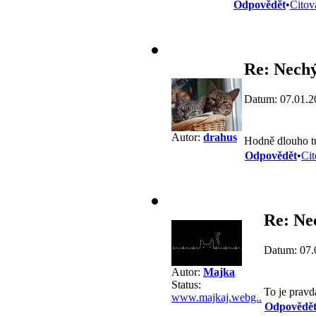
Odpovědět
•
Citov
Re: Nech
Datum: 07.01.2
Autor:
drahus
Hodně dlouho t
Odpovědět
•
Cit
Re: Ne
Datum: 07.
Autor:
Majka
Status:
To je prav
www.majkaj.webg..
Odpovědě