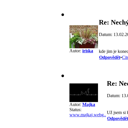
Re: Nech
Datum: 13.02.2
Autor:
iriska
kde jim je kone
Odpovědět
•
Cit
Re: Ne
Datum: 13.
Autor:
Majka
Status:
Už jsem si 
www.majkaj.webg..
Odpovědě