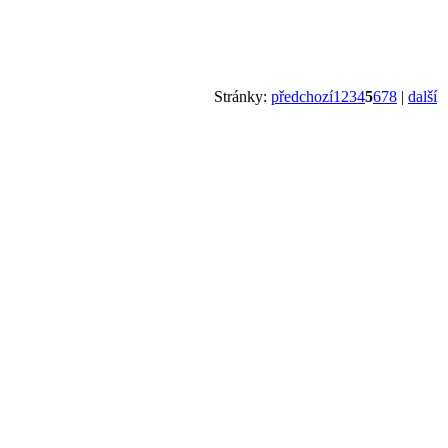
Stránky:
předchozí
1
2
3
4
5
6
7
8
|
další