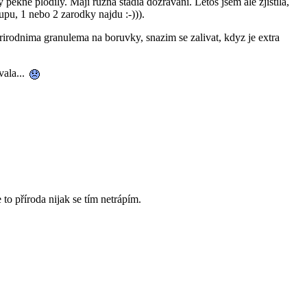
ekne plodily. Maji ruzna stadia dozravani. Letos jsem ale zjistila,
pu, 1 nebo 2 zarodky najdu :-))).
rirodnima granulema na boruvky, snazim se zalivat, kdyz je extra
vala...
to příroda nijak se tím netrápím.