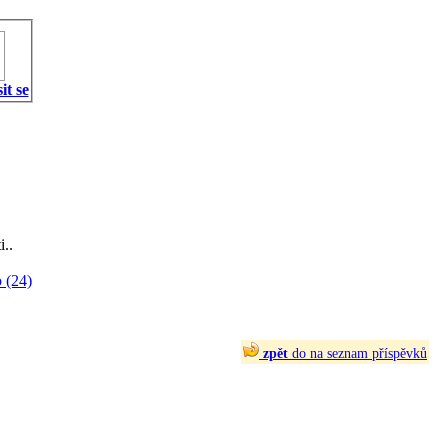
it se
i..
 (24)
zpět
do na seznam příspěvků