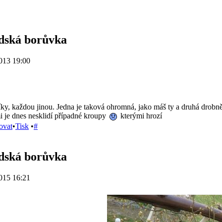
dská borůvka
013 19:00
y, každou jinou. Jedna je taková ohromná, jako máš ty a druhá drobnější
mi je dnes nesklidí případné kroupy
kterými hrozí
ovat
•
Tisk
•
#
dská borůvka
015 16:21