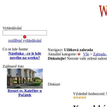
Vyhledávání
rozšířené vyhledávání
Co se kde šustne
Navigace:
Užitková zahrada
Nástěnka - co je kde
Aktuální kategorie:
Vše
>
Zahrada 
nového na weeku?
Diskutujte!
Neroste vaše zelená radost,
Zajímavé foto
Diskuze
Resort sv. Kateřiny u
Výsledné hodnocení:
Počátek