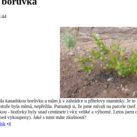
 borůvka
:44
a kanadskou borůvku a mám ji v zahrádce u přítelovy maminky. Je to zat
stože byla mírná, nepřežila. Pamatuji si, že jsme mívali na parcele (než
kou - borůvky byly snad centimetr i více veliké a výborné. Letos jsem ch
 hned vykoupeny). Jaké s nimi máte zkušnosti?
isk
•
#