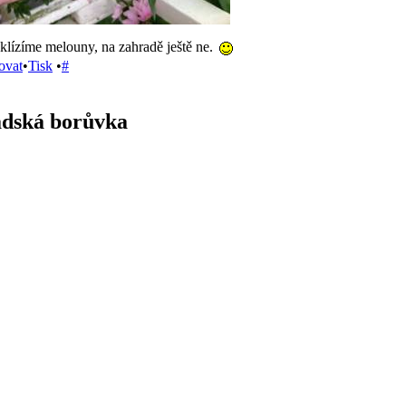
klízíme melouny, na zahradě ještě ne.
ovat
•
Tisk
•
#
dská borůvka