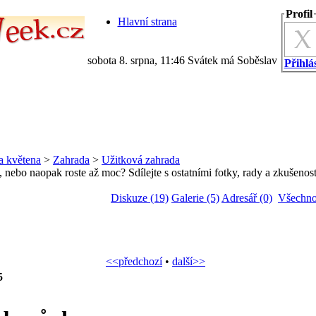
Profil
Hlavní strana
sobota 8. srpna, 11:46 Svátek má Soběslav
Přihlás
a květena
>
Zahrada
>
Užitková zahrada
 nebo naopak roste až moc? Sdílejte s ostatními fotky, rady a zkušenost
Diskuze (19)
Galerie (5)
Adresář (0)
Všechno
<<předchozí
•
další>>
5