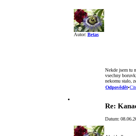
Autor:
Betas
Nekde jsem tu na
vsechny boruvky
nekomu stalo, z
Odpovědět
•
Cit
Re: Kana
Datum: 08.06.2