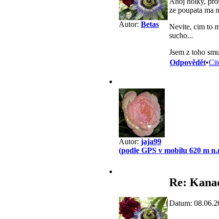
Ahoj holky, pros
ze poupata ma n
Autor:
Betas
Nevite, cim to 
sucho...
Jsem z toho smu
Odpovědět
•
Cit
Autor:
jaja99
(podle GPS v mobilu 620 m n.
Re: Kana
Datum: 08.06.2