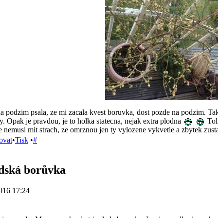
 podzim psala, ze mi zacala kvest boruvka, dost pozde na podzim. Tak j
. Opak je pravdou, je to holka statecna, nejak extra plodna
Toli
e nemusi mit strach, ze omrznou jen ty vylozene vykvetle a zbytek zus
ovat
•
Tisk
•
#
dská borůvka
016 17:24