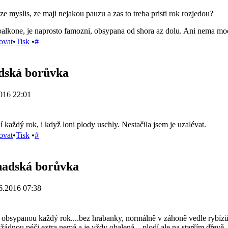
e myslis, ze maji nejakou pauzu a zas to treba pristi rok rozjedou?
alkone, je naprosto famozni, obsypana od shora az dolu. Ani nema moc 
ovat
•
Tisk
•
#
dská borůvka
016 22:01
každý rok, i když loni plody uschly. Nestačila jsem je uzalévat.
ovat
•
Tisk
•
#
nadská borůvka
6.2016 07:38
 obsypanou každý rok....bez hrabanky, normálně v záhoně vedle rybízů 
žádnou péči extra nemá a je vždy obalená....plodí ale na starším dřevě, n