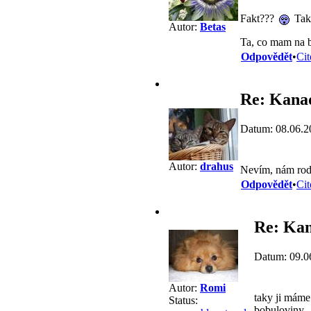
Fakt???
Takz
Autor:
Betas
Ta, co mam na b
Odpovědět
•
Cit
Re: Kana
Datum: 08.06.2
Autor:
drahus
Nevím, nám rodí 
Odpovědět
•
Cit
Re: Ka
Datum: 09.0
Autor:
Romi
taky ji máme
Status:
bobuloviny...