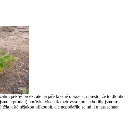
ím pěkný prcek, ale na jaře krásně obrazila, i přesto, že to dlouho
 jsme ji prodali) borůvka více jak metr vysokou a chodily jsme se
těla ještě nějakou přikoupit, ale nepodařilo se mi ji u nás sehnat