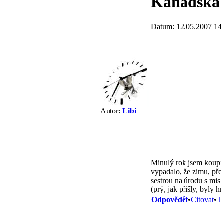
Kanadská
Datum: 12.05.2007 14
Autor:
Libi
Minulý rok jsem koupil
vypadalo, že zimu, pře
sestrou na úrodu s mis
(prý, jak přišly, byly
Odpovědět
•
Citovat
•
T