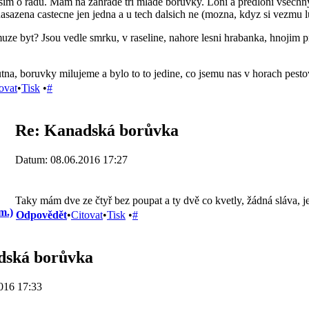
im o radu. Mam na zahrade tri mlade boruvky. Loni a predloni vsechny p
asazena castecne jen jedna a u tech dalsich ne (mozna, kdyz si vezmu lu
muze byt? Jsou vedle smrku, v raseline, nahore lesni hrabanka, hnojim p
tna, boruvky milujeme a bylo to to jedine, co jsemu nas v horach pesto
ovat
•
Tisk
•
#
Re: Kanadská borůvka
Datum: 08.06.2016 17:27
Taky mám dve ze čtyř bez poupat a ty dvě co kvetly, žádná sláva, je 
m.)
Odpovědět
•
Citovat
•
Tisk
•
#
dská borůvka
016 17:33