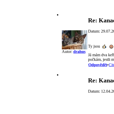
Re: Kana
Datum: 29.07.2
Ty jsou
Autor:
drahus
Já mám dva keřík
počkám, jestli 
Odpovědět
•
Cit
Re: Kana
Datum: 12.04.2