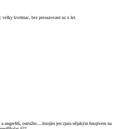
velky kvetinac, bez presazovani uz x let.
a angreštů, ostružin.....hnojím jen zjara nějakým hnojivem na
estříhalas jí??