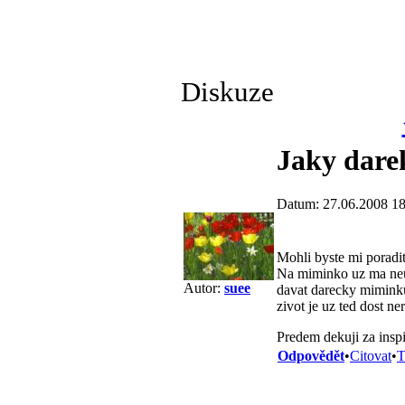
Diskuze
Jaky dare
Datum: 27.06.2008 18
Mohli byste mi poradit
Na miminko uz ma neuv
Autor:
suee
davat darecky miminku 
zivot je uz ted dost ner
Predem dekuji za inspi
Odpovědět
•
Citovat
•
T