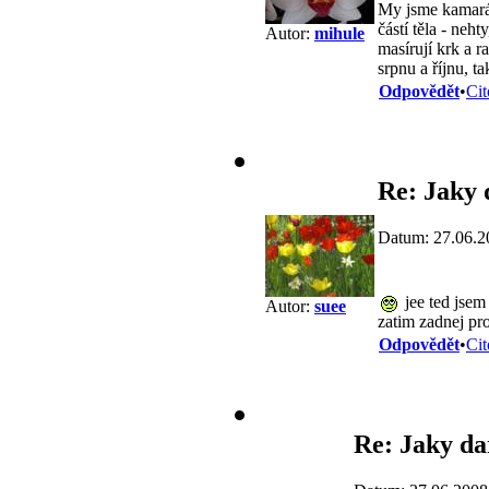
My jsme kamarád
částí těla - neh
Autor:
mihule
masírují krk a r
srpnu a říjnu, ta
Odpovědět
•
Cit
Re: Jaky 
Datum: 27.06.2
jee ted jsem
Autor:
suee
zatim zadnej pro
Odpovědět
•
Cit
Re: Jaky da