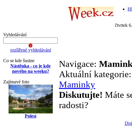
Hl
čtvrtek 6
Vyhledávání
rozšířené vyhledávání
Co se kde šustne
Navigace:
Mamink
Nástěnka - co je kde
nového na weeku?
Aktuální kategorie
Zajímavé foto
Maminky
Diskutujte!
Máte se 
radosti?
Polesí
Dis