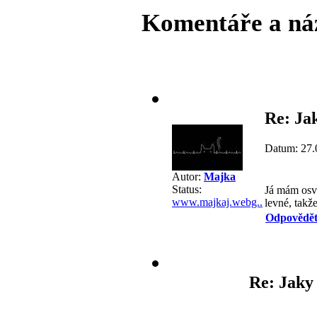
Komentáře a ná
Re: Ja
Datum: 27.
Autor:
Majka
Status:
Já mám osv
www.majkaj.webg..
levné, takž
Odpovědě
Re: Jaky