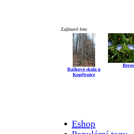
Zajímavé foto
Bero
Rašková skála u
Kopřivnice
Eshop