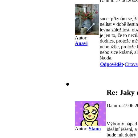
Datum: 27.06.2008
suee: přiznám se, ž
nelítat v době šest
levná záležitost, 
je jen to, že to ne
Autor:
dodnes, protože mě 
Anavi
nepoužije, protože 
nebo sice krásné, a
škoda.
Odpovědět
•
Citova
Re: Jaky 
Datum: 27.06.2
Výborný nápad j
Autor:
Stano
ideální řešení, 
bude mít dobrý p