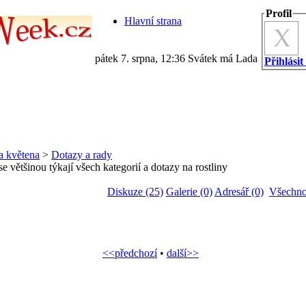
Profil
Hlavní strana
pátek 7. srpna, 12:36 Svátek má Lada
Přihlásit
a květena
>
Dotazy a rady
e většinou týkají všech kategorií a dotazy na rostliny
Diskuze (25)
Galerie (0)
Adresář (0)
Všechno
<<předchozí
•
další>>