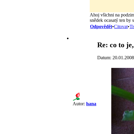
Ahoj všichni na podzim 
snědek ocasatý ten by s
Odpovědět
•
Citovat
•
Ti
Re: co to je
Datum: 20.01.2008
Autor:
hana