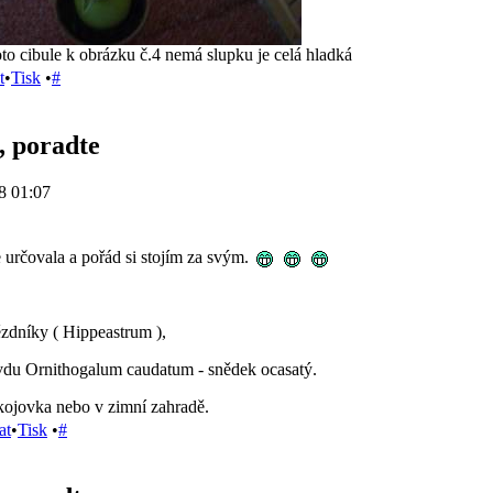
to cibule k obrázku č.4 nemá slupku je celá hladká
t
•
Tisk
•
#
e, poradte
8 01:07
e určovala a pořád si stojím za svým.
ězdníky ( Hippeastrum ),
vdu Ornithogalum caudatum - snědek ocasatý.
okojovka nebo v zimní zahradě.
at
•
Tisk
•
#