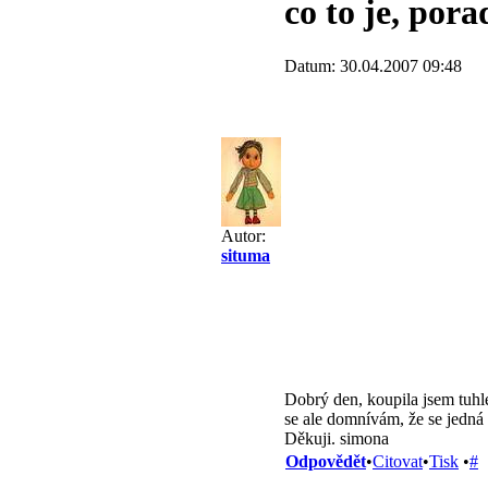
co to je, pora
Datum: 30.04.2007 09:48
Autor:
situma
Dobrý den, koupila jsem tuhle
se ale domnívám, že se jedná o
Děkuji. simona
Odpovědět
•
Citovat
•
Tisk
•
#