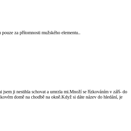
ou pouze za přítomnosti mužského elementu..
sem ji nestihla schovat a umrzla mi.Množí se řízkováním v září- do
ákovém domě na chodbě na okně.Když si dáte název do hledání, je