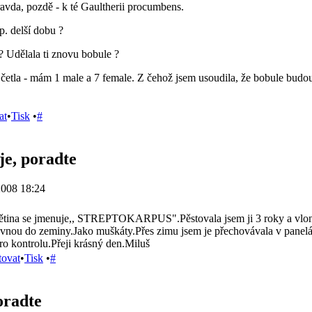
pravda, pozdě - k té Gaultherii procumbens.
íp. delší dobu ?
? Udělala ti znovu bobule ?
i četla - mám 1 male a 7 female. Z čehož jsem usoudila, že bobule bud
at
•
Tisk
•
#
 je, poradte
2008 18:24
ětina se jmenuje,, STREPTOKARPUS".Pěstovala jsem ji 3 roky a vloni j
rovnou do zeminy.Jako muškáty.Přes zimu jsem je přechovávala v panel
ro kontrolu.Přeji krásný den.Miluš
tovat
•
Tisk
•
#
poradte