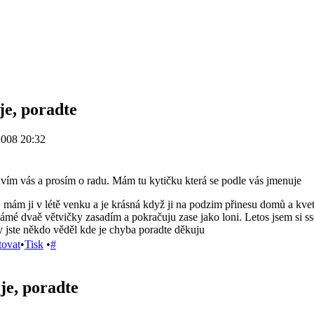
 je, poradte
2008 20:32
vím vás a prosím o radu. Mám tu kytičku která se podle vás jmenuje
, mám ji v létě venku a je krásná když ji na podzim přinesu domů a kvete
mé dvaě větvičky zasadím a pokračuju zase jako loni. Letos jsem si ss
by jste někdo věděl kde je chyba poradte děkuju
tovat
•
Tisk
•
#
 je, poradte