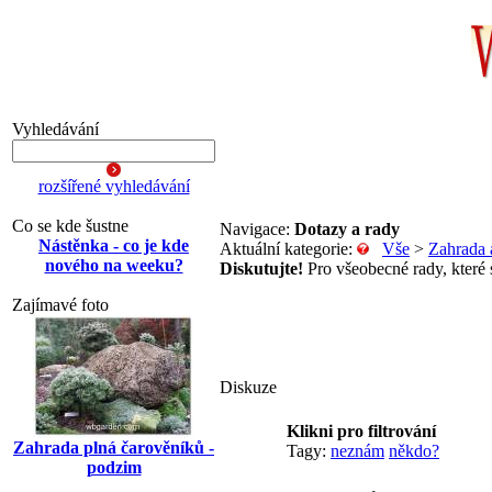
Vyhledávání
rozšířené vyhledávání
Co se kde šustne
Navigace:
Dotazy a rady
Nástěnka - co je kde
Aktuální kategorie:
Vše
>
Zahrada 
nového na weeku?
Diskutujte!
Pro všeobecné rady, které s
Zajímavé foto
Diskuze
Klikni pro filtrování
Zahrada plná čarověníků -
Tagy:
neznám
někdo?
podzim