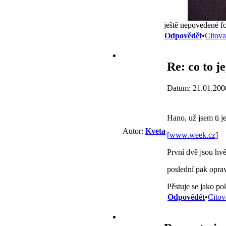
ještě nepovedené fo
Odpovědět
•
Citova
Re: co to j
Datum: 21.01.200
Hano, už jsem ti j
Autor:
Kveta
[
www.week.cz
]
První dvě jsou hv
poslední pak opra
Pěstuje se jako p
Odpovědět
•
Citov