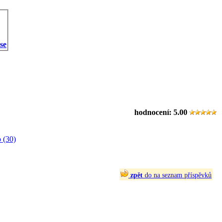
 se
hodnocení:
5.00
 (30)
zpět
do na seznam příspěvků