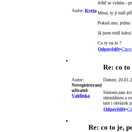
Ještě se vrátím - 
Autor:
Kveta
Missi, ty ji máš př
Pokud ano, jednu 
Já jsem totiž kdes
Co ty na to ?
Odpovědět
•
Citov
Re: co to
Datum: 20.01.
Autor:
Neregistrovaný
uživatel:
Simono,tato kv
Valdinka
stimulátoru a 
tam i obrázek p
Odpovědět
•
Ci
Re: co to je, 