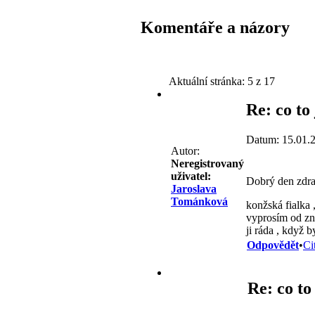
Komentáře a názory
Aktuální stránka:
5 z 17
Re: co to
Datum: 15.01.
Autor:
Neregistrovaný
uživatel:
Dobrý den zdra
Jaroslava
Tománková
konžská fialka 
vyprosím od zná
ji ráda , když 
Odpovědět
•
Ci
Re: co to