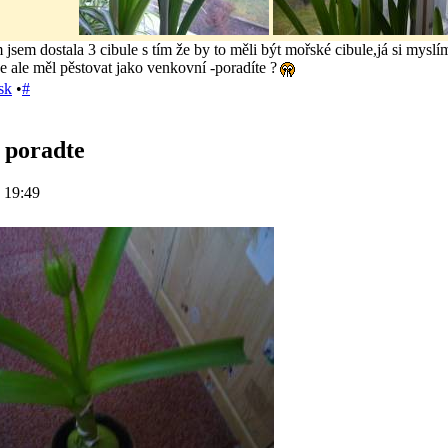
jsem dostala 3 cibule s tím že by to měli být mořské cibule,já si myslím 
e ale měl pěstovat jako venkovní -poradíte ?
sk
•
#
, poradte
 19:49