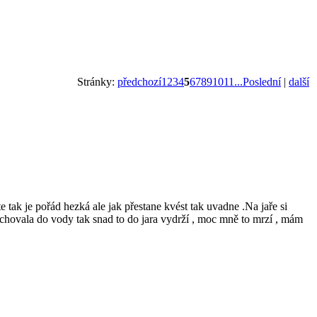
Stránky:
předchozí
1
2
3
4
5
6
7
8
9
10
11
...Poslední
|
další
 tak je pořád hezká ale jak přestane kvést tak uvadne .Na jaře si
chovala do vody tak snad to do jara vydrží , moc mně to mrzí , mám