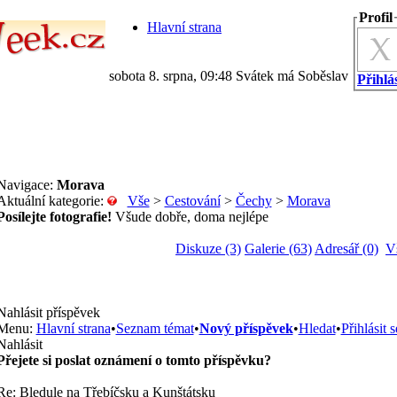
Profil
Hlavní strana
sobota 8. srpna, 09:48 Svátek má Soběslav
Přihlás
Navigace:
Morava
Aktuální kategorie:
Vše
>
Cestování
>
Čechy
>
Morava
Posílejte fotografie!
Všude dobře, doma nejlépe
Diskuze (3)
Galerie (63)
Adresář (0)
V
Nahlásit příspěvek
Menu:
Hlavní strana
•
Seznam témat
•
Nový příspěvek
•
Hledat
•
Přihlásit s
Nahlásit
Přejete si poslat oznámení o tomto příspěvku?
Re: Bledule na Třebíčsku a Kunštátsku