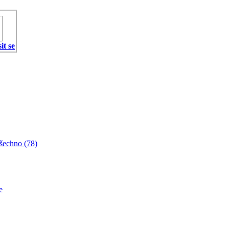
it se
šechno (78)
e