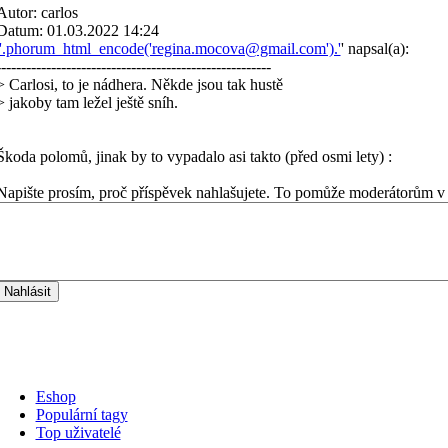
Autor: carlos
Datum: 01.03.2022 14:24
'.phorum_html_encode('regina.mocova@gmail.com').'
' napsal(a):
-------------------------------------------------------
> Carlosi, to je nádhera. Někde jsou tak hustě
> jakoby tam ležel ještě sníh.
Škoda polomů, jinak by to vypadalo asi takto (před osmi lety) :
Napište prosím, proč příspěvek nahlašujete. To pomůže moderátorům v 
Eshop
Populární tagy
Top uživatelé