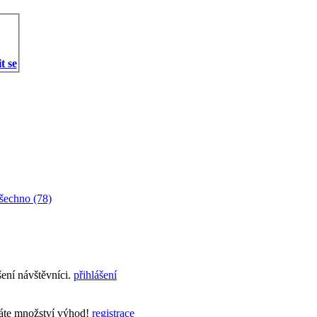
t se
šechno (78)
šení návštěvníci.
přihlášení
skáte množství výhod!
registrace