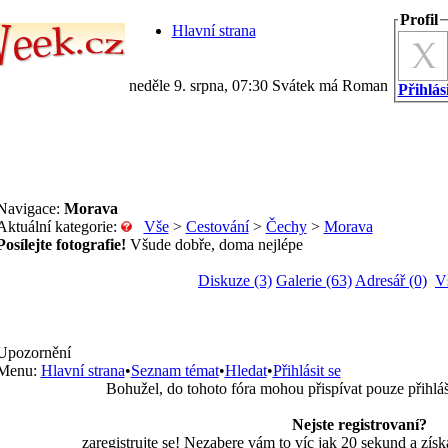
Profil
Hlavní strana
neděle 9. srpna, 07:30 Svátek má Roman
Přihlási
Navigace:
Morava
Aktuální kategorie:
Vše
>
Cestování
>
Čechy
>
Morava
Posílejte fotografie!
Všude dobře, doma nejlépe
Diskuze (3)
Galerie (63)
Adresář (0)
V
Upozornění
Menu:
Hlavní strana
•
Seznam témat
•
Hledat
•
Přihlásit se
Bohužel, do tohoto fóra mohou přispívat pouze přihlá
Nejste registrovaní?
zaregistrujte se! Nezabere vám to víc jak 20 sekund a zí