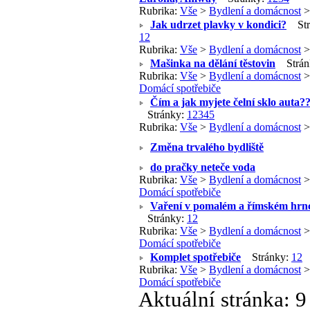
Rubrika:
Vše
>
Bydlení a domácnost
Jak udrzet plavky v kondici?
Str
1
2
Rubrika:
Vše
>
Bydlení a domácnost
Mašinka na dělání těstovin
Strán
Rubrika:
Vše
>
Bydlení a domácnost
>
Domácí spotřebiče
Čím a jak myjete čelní sklo auta?
Stránky:
1
2
3
4
5
Rubrika:
Vše
>
Bydlení a domácnost
Změna trvalého bydliště
do pračky neteče voda
Rubrika:
Vše
>
Bydlení a domácnost
>
Domácí spotřebiče
Vaření v pomalém a římském hrn
Stránky:
1
2
Rubrika:
Vše
>
Bydlení a domácnost
>
Domácí spotřebiče
Komplet spotřebiče
Stránky:
1
2
Rubrika:
Vše
>
Bydlení a domácnost
>
Domácí spotřebiče
Aktuální stránka:
9