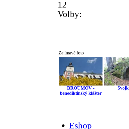
12
Volby:
Zajímavé foto
BROUMOV -
Svojk
benediktinský klášter
Eshop