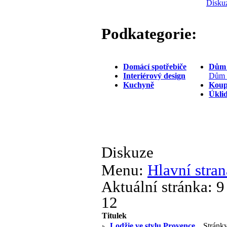
Disku
Podkategorie:
Domácí spotřebiče
Dům 
Interiérový design
Dům a
Kuchyně
Koup
Úkli
Diskuze
Menu:
Hlavní stran
Aktuální stránka:
9
12
Titulek
Lodžie ve stylu Provence
Stránky