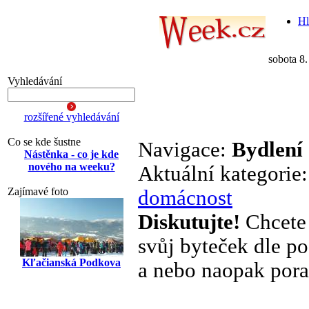
Hl
sobota 8
Vyhledávání
rozšířené vyhledávání
Co se kde šustne
Navigace:
Bydlení
Nástěnka - co je kde
nového na weeku?
Aktuální kategorie
Zajímavé foto
domácnost
Diskutujte!
Chcete 
svůj byteček dle po
Kľačianská Podkova
a nebo naopak pora