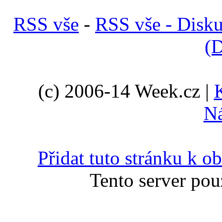
RSS vše
-
RSS vše - Disk
(D
(c) 2006-14 Week.cz |
N
Přidat tuto stránku k 
Tento server pou