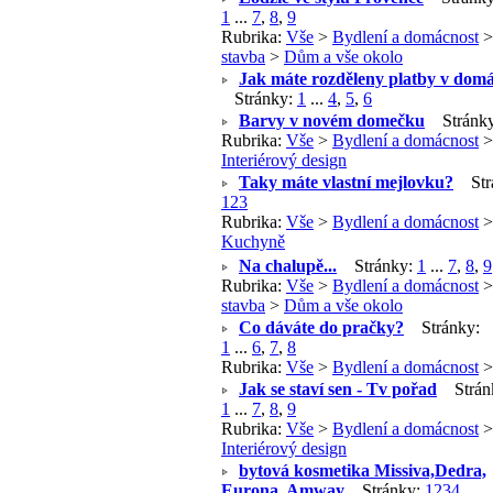
1
...
7
,
8
,
9
Rubrika:
Vše
>
Bydlení a domácnost
stavba
>
Dům a vše okolo
Jak máte rozděleny platby v domá
Stránky:
1
...
4
,
5
,
6
Barvy v novém domečku
Stránk
Rubrika:
Vše
>
Bydlení a domácnost
>
Interiérový design
Taky máte vlastní mejlovku?
Str
1
2
3
Rubrika:
Vše
>
Bydlení a domácnost
>
Kuchyně
Na chalupě...
Stránky:
1
...
7
,
8
,
9
Rubrika:
Vše
>
Bydlení a domácnost
stavba
>
Dům a vše okolo
Co dáváte do pračky?
Stránky:
1
...
6
,
7
,
8
Rubrika:
Vše
>
Bydlení a domácnost
Jak se staví sen - Tv pořad
Strán
1
...
7
,
8
,
9
Rubrika:
Vše
>
Bydlení a domácnost
>
Interiérový design
bytová kosmetika Missiva,Dedra,
Eurona, Amway
Stránky:
1
2
3
4