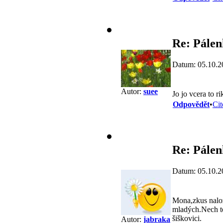
Re: Pále
Datum: 05.10.2
Autor:
suee
Jo jo vcera to r
Odpovědět
•
Cit
Re: Pále
Datum: 05.10.2
Mona,zkus nalož
mladých.Nech to 
šiškovici.
Autor:
jabraka