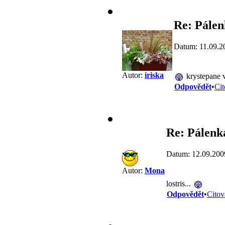
Re: Pále
Datum: 11.09.2
Autor:
iriska
krystepane v
Odpovědět
•
Cit
Re: Pálenk
Datum: 12.09.200
Autor:
Mona
lostris...
Odpovědět
•
Citov