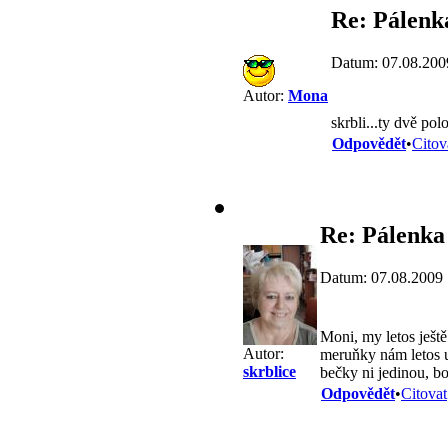
Re: Pálenk
Datum: 07.08.200
Autor:
Mona
skrbli...ty dvě po
Odpovědět
•
Citov
Re: Pálenka
Datum: 07.08.2009 
Moni, my letos ještě
Autor:
meruňky nám letos ut
skrblice
bečky ni jedinou, bo
Odpovědět
•
Citovat