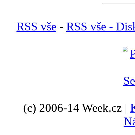
RSS vše
-
RSS vše - Dis
(c) 2006-14 Week.cz |
N