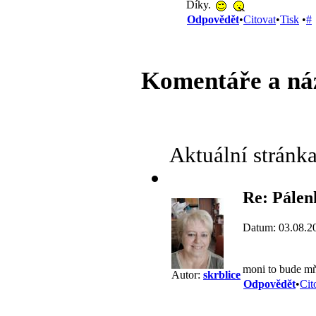
Díky.
Odpovědět
•
Citovat
•
Tisk
•
#
Komentáře a ná
Aktuální stránk
Re: Pálen
Datum: 03.08.2
moni to bude 
Autor:
skrblice
Odpovědět
•
Cit