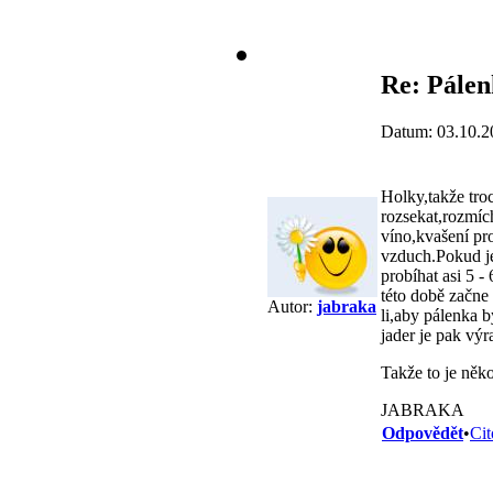
Re: Pále
Datum: 03.10.2
Holky,takže tro
rozsekat,rozmích
víno,kvašení pr
vzduch.Pokud je
probíhat asi 5 -
této době začne
Autor:
jabraka
li,aby pálenka 
jader je pak výr
Takže to je něko
JABRAKA
Odpovědět
•
Cit