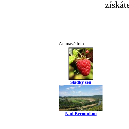
získát
Zajímavé foto
Sladký sen
Nad Berounkou