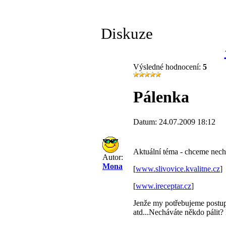
Diskuze
Výsledné hodnocení:
5
Pálenka
Datum: 24.07.2009 18:12
Aktuální téma - chceme necha
Autor:
Mona
[
www.slivovice.kvalitne.cz
]
[
www.ireceptar.cz
]
Jenže my potřebujeme postup 
atd...Necháváte někdo pálit?