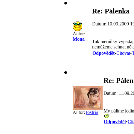
Re: Pálenka
Datum: 10.09.2009 1
Autor:
Mona
Tak meruňky vypadají 
nemůžeme sehnat něja
Odpovědět
•
Citovat
•
T
Re: Pále
Datum: 11.09.2
My pálíme jedin
Autor:
lostris
Odpovědět
•
Cit