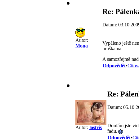
Re: Pálenk
Datum: 03.10.200
Autor:
Vypáleno ještě nem
Mona
hruškama.
A samozřejmě nad
Odpovědět
•
Citov
Re: Pále
Datum: 05.10.2
Doufám jste vid
Autor:
lostris
řadu.
Odpovědět
•
Cit