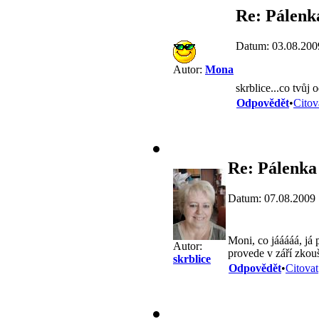
Re: Pálenk
Datum: 03.08.200
Autor:
Mona
skrblice...co tvůj
Odpovědět
•
Citov
Re: Pálenka
Datum: 07.08.2009 
Moni, co jááááá, já 
Autor:
provede v září zko
skrblice
Odpovědět
•
Citovat