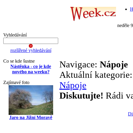
H
neděle 
Vyhledávání
rozšířené vyhledávání
Co se kde šustne
Navigace:
Nápoje
Nástěnka - co je kde
nového na weeku?
Aktuální kategorie
Zajímavé foto
Nápoje
Diskutujte!
Rádi vař
Di
Jaro na Jižní Moravě