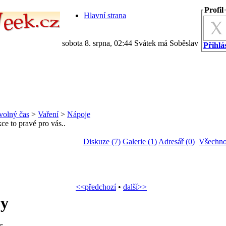
Profil
Hlavní strana
sobota 8. srpna, 02:44 Svátek má Soběslav
Přihlás
volný čas
>
Vaření
>
Nápoje
kce to pravé pro vás..
Diskuze (7)
Galerie (1)
Adresář (0)
Všechno
<<předchozí
•
další>>
vy