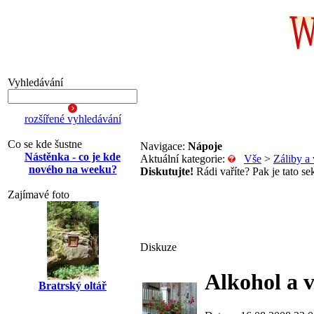
Vyhledávání
rozšířené vyhledávání
Co se kde šustne
Navigace:
Nápoje
Nástěnka - co je kde
Aktuální kategorie:
Vše
>
Záliby a 
nového na weeku?
Diskutujte!
Rádi vaříte? Pak je tato se
Zajímavé foto
Diskuze
Alkohol a 
Bratrský oltář