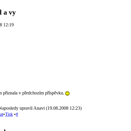
l a vy
8 12:19
m přiznala v předchozím příspěvku.
Naposledy upravil Anavi (19.08.2008 12:23)
at
•
Tisk
•
#