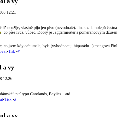
ol a vy
008 12:21
íliš neužije, vlastně piju jen pivo (nevodnaté). Jinak z tlamolepů čes
, co píše Ivča, vůbec. Dobrý je Jäggermeister s pomerančovým džusem
c, co jsem kdy ochutnala, byla (vyhodnocuji hitparádu...) mangová Fin
ovat
•
Tisk
•
#
l a vy
8 12:26
ámské" pití typu Carolands, Baylies... atd.
at
•
Tisk
•
#
ol a vy