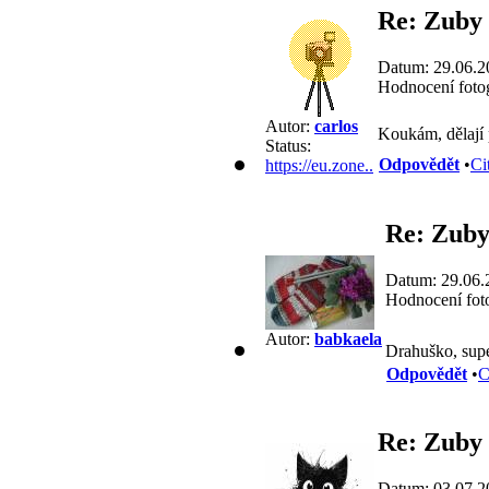
Re: Zuby
Datum: 29.06.2
Hodnocení fotog
Autor:
carlos
Koukám, dělají
Status:
Odpovědět
•
Ci
https://eu.zone..
Re: Zub
Datum: 29.06.
Hodnocení foto
Autor:
babkaela
Drahuško, supe
Odpovědět
•
C
Re: Zuby
Datum: 03.07.2