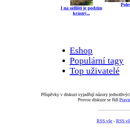
Pole
I na sídlišti je podzim
krásný...
Eshop
Populární tagy
Top uživatelé
Příspěvky v diskuzi vyjadřují názory jednotlivýc
Provoz diskuze se řídí
Pravi
RSS vše
-
RSS vše