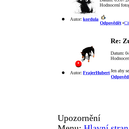
Hodnocení fotog
Autor:
kordula
Odpovědět
•
Ci
Re: Z
Datum: 04
Hodnocení
Jen aby s
Autor:
FrajerHubert
Odpověd
Upozornění
Menu:
Hlavní stran