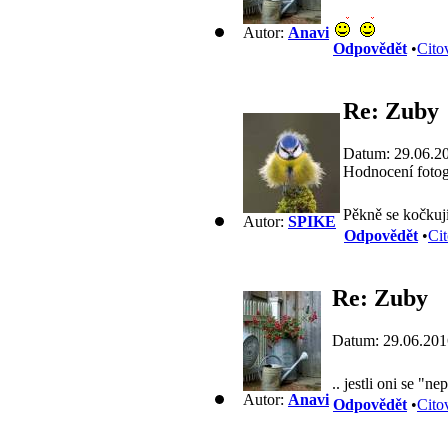
Autor:
Anavi
Odpovědět
•
Cito
Re: Zuby
Datum: 29.06.2
Hodnocení fotog
Pěkně se kočkují
Autor:
SPIKE
Odpovědět
•
Cit
Re: Zuby
Datum: 29.06.201
.. jestli oni se "n
Autor:
Anavi
Odpovědět
•
Cito