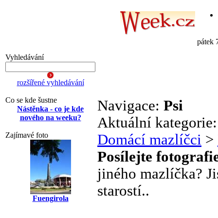
pátek 
Vyhledávání
rozšířené vyhledávání
Co se kde šustne
Navigace:
Psi
Nástěnka - co je kde
nového na weeku?
Aktuální kategorie
Zajímavé foto
Domácí mazlíčci
>
Posílejte fotografi
jiného mazlíčka? Ji
starostí..
Fuengirola