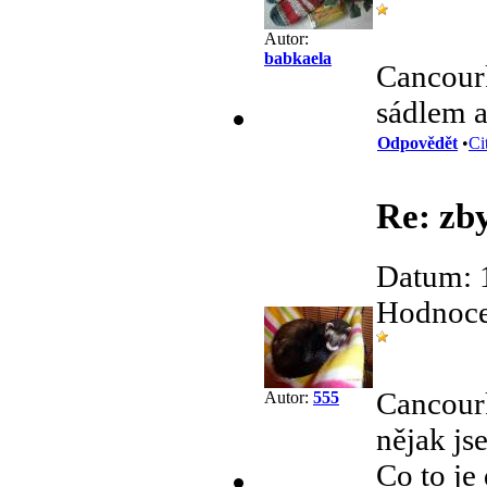
Autor:
babkaela
Cancourk
sádlem 
Odpovědět
•
Ci
Re: zb
Datum: 
Hodnocen
Cancourk
Autor:
555
nějak js
Co to je