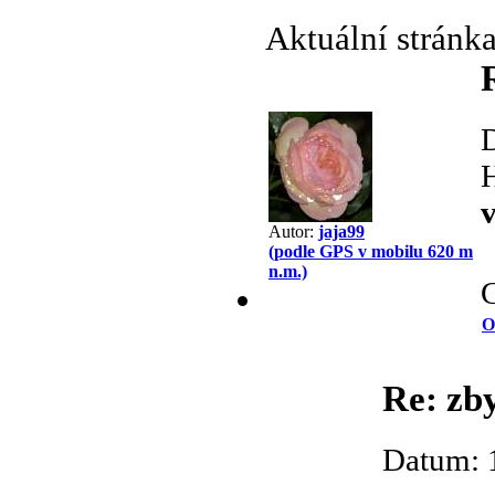
Aktuální stránk
H
Autor:
jaja99
(podle GPS v mobilu 620 m
n.m.)
C
O
Re: zb
Datum: 