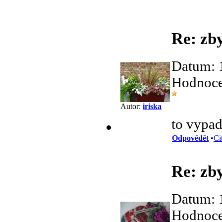
Re: zb
Datum: 
Hodnocen
Autor:
iriska
to vypa
Odpovědět
•
Ci
Re: zb
Datum: 
Hodnocen