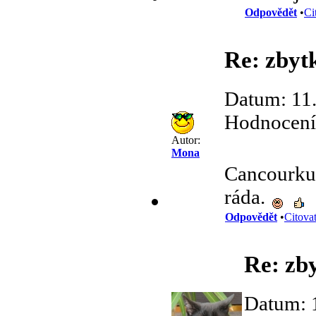
Odpovědět
•
Ci
Re: zbyt
Datum: 11
Hodnocení 
Autor:
Mona
Cancourku.
ráda.
Odpovědět
•
Citova
Re: zb
Datum: 