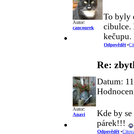
To byly 
Autor:
cibulce. 
cancourek
kečupu. 
Odpovědět
•
Ci
Re: zby
Datum: 11
Hodnocení
Autor:
Kde by se 
Anavi
párek!!!
Odpovědět
•
Citov