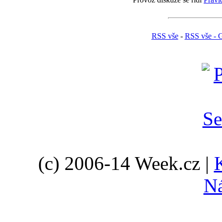
RSS vše
-
RSS vše - G
(c) 2006-14 Week.cz |
N