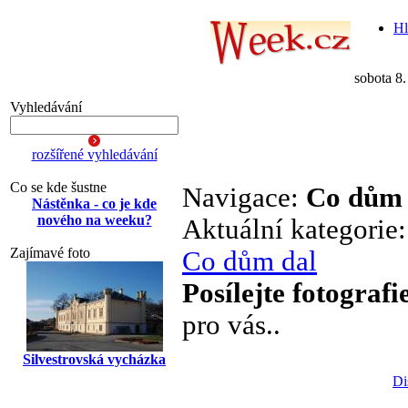
Hl
sobota 8
Vyhledávání
rozšířené vyhledávání
Co se kde šustne
Navigace:
Co dům 
Nástěnka - co je kde
nového na weeku?
Aktuální kategorie
Zajímavé foto
Co dům dal
Posílejte fotografi
pro vás..
Silvestrovská vycházka
Di