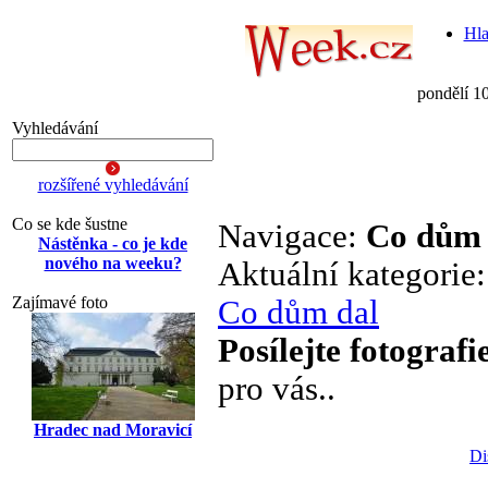
Hla
pondělí 1
Vyhledávání
rozšířené vyhledávání
Co se kde šustne
Navigace:
Co dům 
Nástěnka - co je kde
nového na weeku?
Aktuální kategorie
Zajímavé foto
Co dům dal
Posílejte fotografi
pro vás..
Hradec nad Moravicí
Di