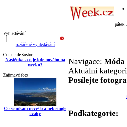
pátek 
Vyhledávání
rozšířené vyhledávání
Co se kde šustne
Navigace:
Móda
Nástěnka - co je kde nového na
weeku?
Aktuální kategor
Zajímavé foto
Posílejte fotogra
Co se nikam nevešlo a neb single
Podkategorie:
cvaky