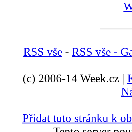
W
RSS vše
-
RSS vše - Ga
(c) 2006-14 Week.cz |
N
Přidat tuto stránku k 
Tento server pou