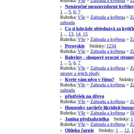
Rubrika:
Vše
>
Zahrada a květena
>
Z
Nenáročné mrazuvzdorné květiny 
1
...
5
,
6
,
7
Rubrika:
Vše
>
Zahrada a květena
>
Z
zahrada
Co si kdo,kde objednává za kytič
1
...
13
,
14
,
15
Rubrika:
Vše
>
Zahrada a květena
>
Z
Perovskie
Stránky:
1
2
3
4
Rubrika:
Vše
>
Zahrada a květena
>
Z
Baleriny - sloupové ovocné strom
1
...
5
,
6
,
7
Rubrika:
Vše
>
Zahrada a květena
>
Z
stromy a jejich plody
Kvete vám něco v říjnu?
Stránky
Rubrika:
Vše
>
Zahrada a květena
>
Z
zahrada
přístřešek na dřevo
Rubrika:
Vše
>
Zahrada a květena
>
Z
Housenky zavíječe likvidují buxusy 
Rubrika:
Vše
>
Zahrada a květena
>
Š
Janina předzahrádka
Stránky:
1
Rubrika:
Vše
>
Zahrada a květena
>
Z
Obloha čaruje
Stránky:
1
...
12
,
1