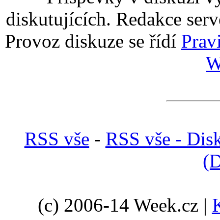
diskutujících. Redakce serv
Provoz diskuze se řídí
Prav
W
RSS vše
-
RSS vše - Dis
(D
(c) 2006-14 Week.cz |