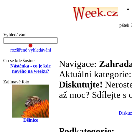
pátek 
Vyhledávání
rozšířené vyhledávání
Co se kde šustne
Navigace:
Zahrada
Nástěnka - co je kde
nového na weeku?
Aktuální kategorie
Zajímavé foto
Diskutujte!
Neroste
až moc? Sdílejte s o
Diskuz
Dělnice
Podkategorie: