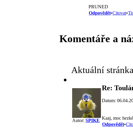
PRUNED
Odpovědět
•
Citovat
•
Ti
Komentáře a ná
Aktuální stránk
Re: Toulá
Datum: 06.04.2
Kaaj, moc hezké
Autor:
SPIKE
Odpovědět
•
Cit