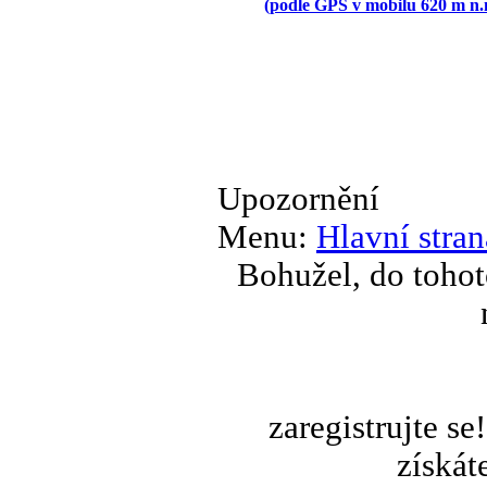
(podle GPS v mobilu 620 m n.
Upozornění
Menu:
Hlavní stran
Bohužel, do tohot
zaregistrujte s
získát