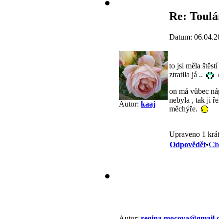
Re: Toulá
Datum: 06.04.2
to jsi měla štěst
ztratila já ..
on má vůbec náp
nebyla , tak ji 
Autor:
kaaj
měchýře.
Upraveno 1 krát
Odpovědět
•
Cit
Autor:
regina.mocova@gmail.