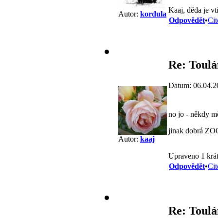
Kaaj, děda je vt
Autor:
kordula
Odpovědět
•
Cit
Re: Toulá
Datum: 06.04.2
no jo - někdy m
jinak dobrá ZOO
Autor:
kaaj
Upraveno 1 krát
Odpovědět
•
Cit
Re: Toulá