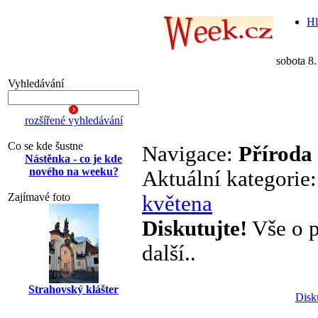
Hl
sobota 8
Vyhledávání
rozšířené vyhledávání
Co se kde šustne
Navigace:
Příroda
Nástěnka - co je kde
nového na weeku?
Aktuální kategorie
Zajímavé foto
květena
Diskutujte!
Vše o p
další..
Strahovský klášter
Disk