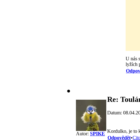
U nás s
lyžích
Odpov
Re: Toulá
Datum: 08.04.2
Kordulko, je to k
Autor:
SPIKE
Odpovědět
•
Cit