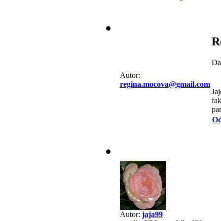
R
Da
Autor:
regina.mocova@gmail.com
Jaj
fa
pam
Od
Autor:
jaja99