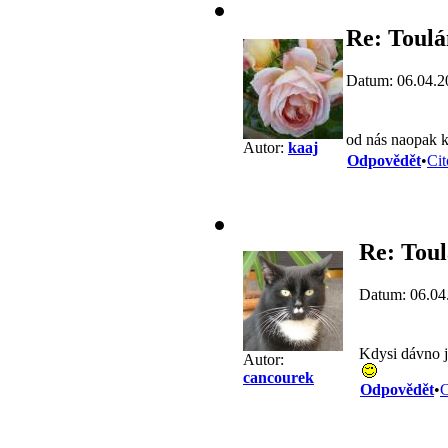
Re: Toulá
Datum: 06.04.2
od nás naopak k
Autor:
kaaj
Odpovědět
•
Cit
Re: Toul
Datum: 06.04
Kdysi dávno 
Autor:
cancourek
Odpovědět
•
C