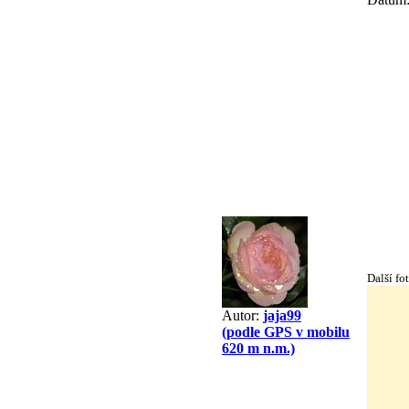
Další fo
Autor:
jaja99
(podle GPS v mobilu
620 m n.m.)