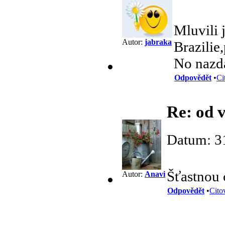
Mluvili 
Autor:
jabraka
Brazilie
No nazd
Odpovědět
•
Ci
Re: od 
Datum: 3
Šťastnou 
Autor:
Anavi
Odpovědět
•
Cito