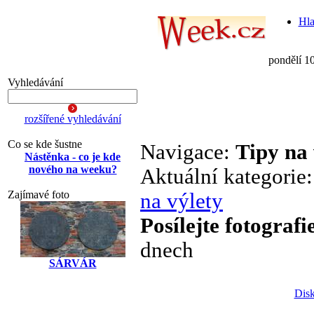
Hla
pondělí 1
Vyhledávání
rozšířené vyhledávání
Co se kde šustne
Navigace:
Tipy na 
Nástěnka - co je kde
nového na weeku?
Aktuální kategorie
Zajímavé foto
na výlety
Posílejte fotografi
dnech
SÁRVÁR
Disk