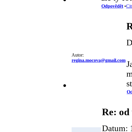
Odpovědět
•
Cit
R
D
Autor:
regina.mocova@gmail.com
J
m
s
Od
Re: od
Datum: 