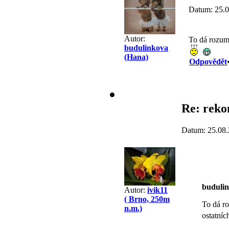
Datum: 25.0
Autor:
To dá rozum
budulinkova
(Hana)
Odpovědět
Re: reko
Datum: 25.08.
buduli
Autor:
ivik11
( Brno, 250m
To dá ro
n.m.)
ostatní