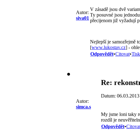
V zásadě jsou dvě variant
Autor:
Ty posuvné jsou jednoduš
siva01
přecijenom již vyžadují p
Nejlepší je samozřejmě t
[
www.lukostav.cz
] - ohl
Odpovědět
•
Citovat
•
Tisk
Re: rekonst
Datum: 06.03.2013
Autor:
simca.s
My jsme loni taky r
rozdíl je neuvěřitel
Odpovědět
•
Citova