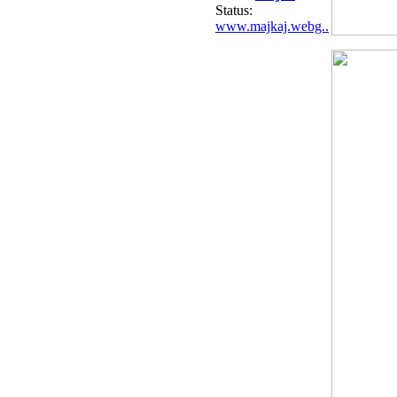
Status:
www.majkaj.webg..