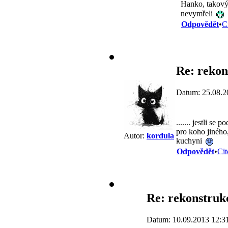
Hanko, takovýc
nevymřeli
Odpovědět
•
C
Re: rekon
Datum: 25.08.2
....... jestli s
pro koho jiného,
Autor:
kordula
kuchyni
Odpovědět
•
Cit
Re: rekonstruk
Datum: 10.09.2013 12:3