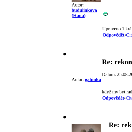
Autor:
budulinkova
(Hana)
Upraveno 1 krát
Odpovědět
•
Cit
Re: rekon
Datum: 25.08.2
Autor:
gabinka
když my byt radě
Odpovědět
•
Cit
Re: rek