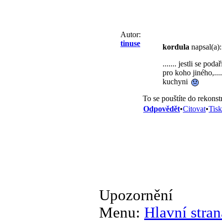
Autor:
tinuse
kordula
napsal(a):
....... jestli se p
pro koho jiného,...
kuchyni
To se pouštíte do rekons
Odpovědět
•
Citovat
•
Tisk
Upozornění
Menu:
Hlavní stran