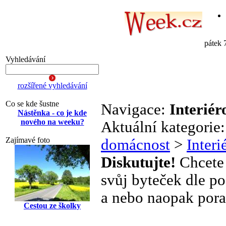
pátek 
Vyhledávání
rozšířené vyhledávání
Co se kde šustne
Navigace:
Interiér
Nástěnka - co je kde
nového na weeku?
Aktuální kategorie
Zajímavé foto
domácnost
>
Interi
Diskutujte!
Chcete 
svůj byteček dle po
a nebo naopak pora
Cestou ze školky