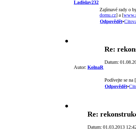
Ladislav232
Zajímavé rady o byd
domu.cz
] a [
www.r
Odpovědět
•
Citov
Re: rekon
Datum: 01.08.2
Autor:
KolnaR
Podívejte se na [
Odpovědět
•
Cit
Re: rekonstruk
Datum: 01.03.2013 12:4