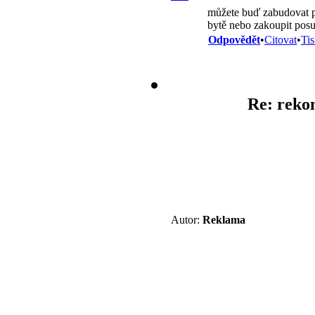
můžete buď zabudovat po
bytě nebo zakoupit posu
Odpovědět
•
Citovat
•
Ti
Re: reko
Autor:
Reklama