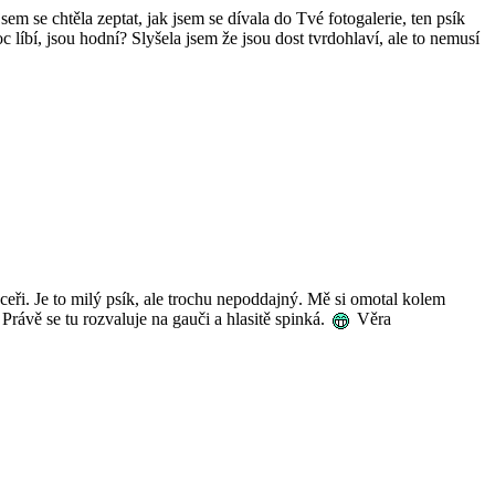
m se chtěla zeptat, jak jsem se dívala do Tvé fotogalerie, ten psík
c líbí, jsou hodní? Slyšela jsem že jsou dost tvrdohlaví, ale to nemusí
eři. Je to milý psík, ale trochu nepoddajný. Mě si omotal kolem
Právě se tu rozvaluje na gauči a hlasitě spinká.
Věra