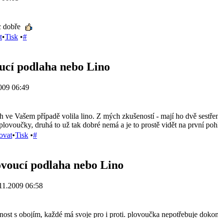
c dobře
t
•
Tisk
•
#
ucí podlaha nebo Lino
009 06:49
ch ve Vašem případě volila lino. Z mých zkušeností - mají ho dvě sestře
lovoučky, druhá to už tak dobré nemá a je to prostě vidět na první pohle
ovat
•
Tisk
•
#
ovoucí podlaha nebo Lino
11.2009 06:58
st s obojím, každé má svoje pro i proti. plovoučka nepotřebuje dokona