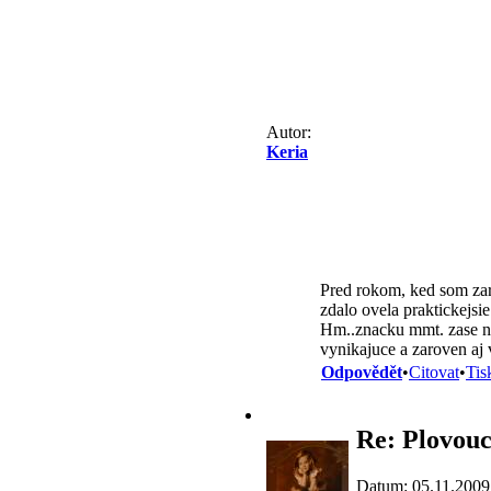
Autor:
Keria
Pred rokom, ked som zari
zdalo ovela praktickejsie
Hm..znacku mmt. zase ne
vynikajuce a zaroven aj
Odpovědět
•
Citovat
•
Tis
Re: Plovouc
Datum: 05.11.2009