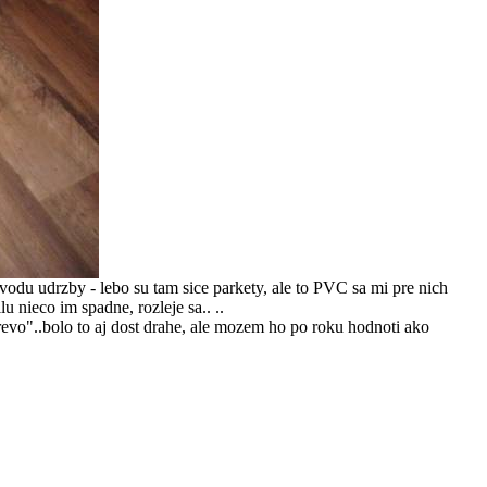
vodu udrzby - lebo su tam sice parkety, ale to PVC sa mi pre nich
u nieco im spadne, rozleje sa.. ..
evo"..bolo to aj dost drahe, ale mozem ho po roku hodnoti ako