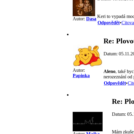
Keri to vypadá mo
Autor:
Dasa
Odpovědět
•
Citova
Re: Plovo
Datum: 05.11.2
Autor:
Aleno
, také by
Papinka
nerozeznání od p
Odpovědět
•
Cit
Re: Pl
Datum: 05.
Mám zkušeno
Autor:
Majka