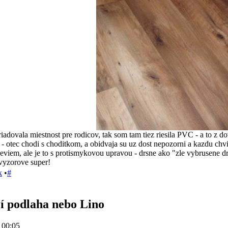
adovala miestnost pre rodicov, tak som tam tiez riesila PVC - a to z do
 - otec chodi s choditkom, a obidvaja su uz dost nepozorni a kazdu chvil
viem, ale je to s protismykovou upravou - drsne ako "zle vybrusene dr
 vyzorove super!
k
•
#
í podlaha nebo Lino
 00:05