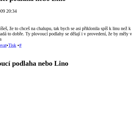
009 20:34
íšeš, že to chceš na chalupu, tak bych se asi přiklonila spíš k linu než 
dá to dobře. Ty plovoucí podlahy se dělají i v provedení, že by měly v
a
ovat
•
Tisk
•
#
oucí podlaha nebo Lino