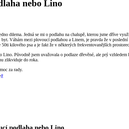
dlaha nebo Lino
edno dilema. Jedná se mi o podlahu na chalupě, kterou jsme dříve využív
o byt. Váhám mezi plovoucí podlahou a Linem, je pravda že v poslední
0ti kilového psa a je fakt že v některých frekventovanějších prostor
 Lino. Původně jsem uvažovala o podlaze dřevěné, ale prý vzhledem k
hu zlikviduje do roka.
moc za rady.
•
#
ucí podlaha nebo Lino