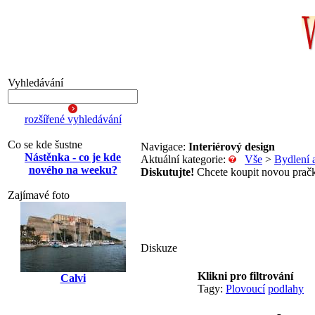
Vyhledávání
rozšířené vyhledávání
Co se kde šustne
Navigace:
Interiérový design
Nástěnka - co je kde
Aktuální kategorie:
Vše
>
Bydlení 
nového na weeku?
Diskutujte!
Chcete koupit novou pračku
Zajímavé foto
Diskuze
Klikni pro filtrování
Calvi
Tagy:
Plovoucí
podlahy