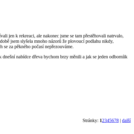
ali jen k rekreaci, ale nakonec jsme se tam přestěhovali natrvalo,
 době jsem slyšela mnoho názorů že plovoucí podlahu nikdy,
ech se za pěkného počasí nepřezouváme.
 dnešní nabídce dřeva bychom brzy měnili a jak se jeden odborníik
Stránky:
1
2
3
4
5
6
7
8
|
další