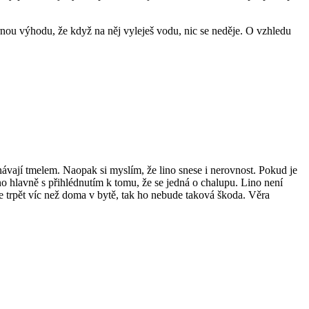
rnou výhodu, že když na něj vyleješ vodu, nic se neděje. O vzhledu
ávají tmelem. Naopak si myslím, že lino snese i nerovnost. Pokud je
ino hlavně s přihlédnutím k tomu, že se jedná o chalupu. Lino není
de trpět víc než doma v bytě, tak ho nebude taková škoda. Věra