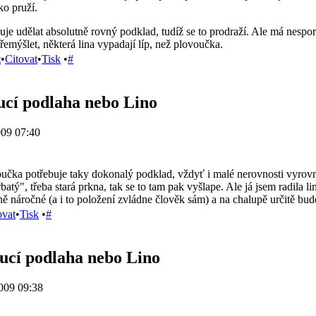
ko pruží.
uje udělat absolutně rovný podklad, tudíž se to prodraží. Ale má nespo
přemýšlet, některá lina vypadají líp, než plovoučka.
t
•
Citovat
•
Tisk
•
#
ucí podlaha nebo Lino
009 07:40
učka potřebuje taky dokonalý podklad, vždyť i malé nerovnosti vyrovn
atý", třeba stará prkna, tak se to tam pak vyšlape. Ale já jsem radila l
čně náročné (a i to položení zvládne člověk sám) a na chalupě určitě bu
ovat
•
Tisk
•
#
ucí podlaha nebo Lino
009 09:38