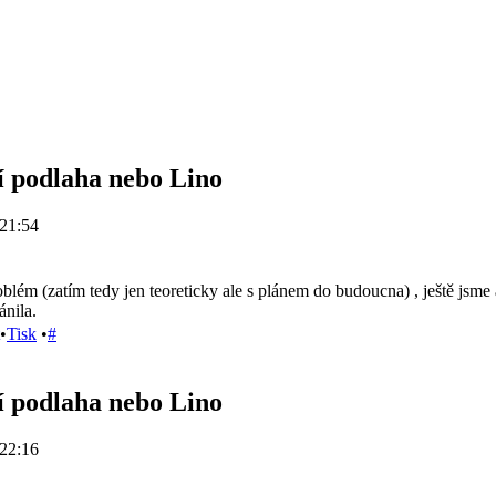
í podlaha nebo Lino
21:54
blém (zatím tedy jen teoreticky ale s plánem do budoucna) , ještě jsme
ánila.
•
Tisk
•
#
í podlaha nebo Lino
22:16