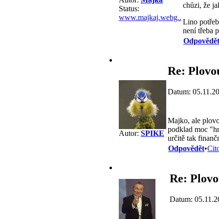
chůzi, že ja
Status:
www.majkaj.webg..
Lino potřeb
není třeba 
Odpovědě
Re: Plovo
Datum: 05.11.2
Majko, ale plovo
podklad moc "hrb
Autor:
SPIKE
určitě tak finan
Odpovědět
•
Cit
Re: Plovo
Datum: 05.11.2