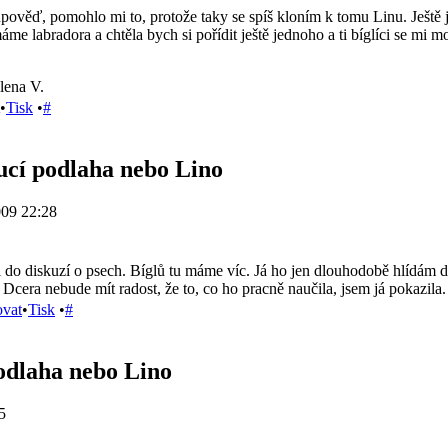
ověď, pomohlo mi to, protože taky se spíš kloním k tomu Linu. Ještě jse
áme labradora a chtěla bych si pořídit ještě jednoho a ti bíglíci se mi mo
lena V.
•
Tisk
•
#
ucí podlaha nebo Lino
009 22:28
do diskuzí o psech. Bíglů tu máme víc. Já ho jen dlouhodobě hlídám dc
Dcera nebude mít radost, že to, co ho pracně naučila, jsem já pokazila. 
ovat
•
Tisk
•
#
odlaha nebo Lino
5