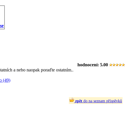
 se
hodnocení:
5.00
statních a nebo naopak poraďte ostatním..
o (49)
zpět
do na seznam příspěvků