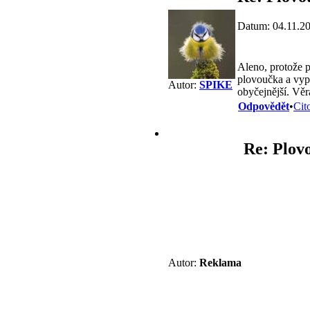
Datum: 04.11.2
Aleno, protože p
plovoučka a vypa
Autor:
SPIKE
obyčejnější. Věr
Odpovědět
•
Cit
Re: Plov
Autor:
Reklama