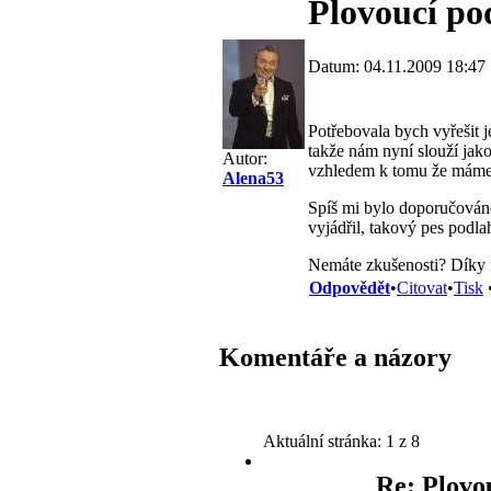
Plovoucí po
Datum: 04.11.2009 18:47
Potřebovala bych vyřešit j
takže nám nyní slouží jak
Autor:
vzhledem k tomu že máme 5
Alena53
Spíš mi bylo doporučováno
vyjádřil, takový pes podla
Nemáte zkušenosti? Díky 
Odpovědět
•
Citovat
•
Tisk
Komentáře a názory
Aktuální stránka:
1 z 8
Re: Plovo