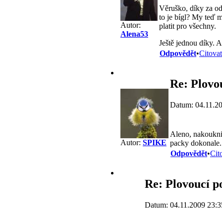
Věruško, díky za odp
to je bígl? My teď m
Autor:
platit pro všechny.
Alena53
Ještě jednou díky. A
Odpovědět
•
Citovat
Re: Plovo
Datum: 04.11.2
Aleno, nakoukni 
Autor:
SPIKE
packy dokonale. 
Odpovědět
•
Cit
Re: Plovoucí p
Datum: 04.11.2009 23:3