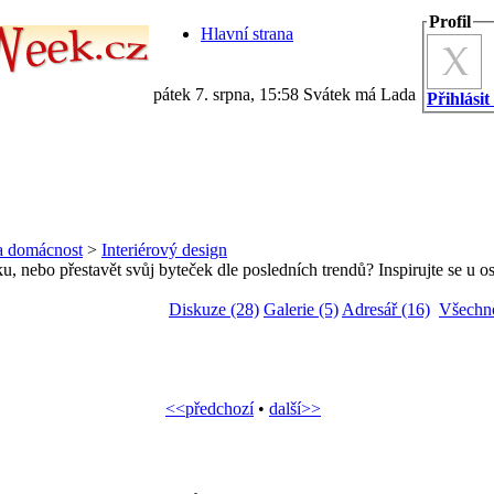
Profil
Hlavní strana
pátek 7. srpna, 15:58 Svátek má Lada
Přihlásit
a domácnost
>
Interiérový design
, nebo přestavět svůj byteček dle posledních trendů? Inspirujte se u o
Diskuze (28)
Galerie (5)
Adresář (16)
Všechn
<<předchozí
•
další>>