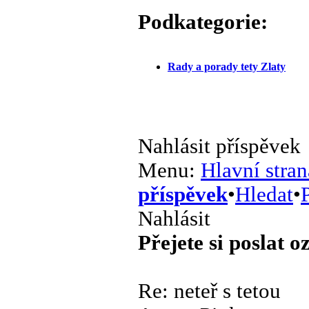
Podkategorie:
Rady a porady tety Zlaty
Nahlásit příspěvek
Menu:
Hlavní stran
příspěvek
•
Hledat
•
P
Nahlásit
Přejete si poslat 
Re: neteř s tetou