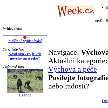
H
neděle 
Vyhledávání
rozšířené vyhledávání
Co se kde šustne
Navigace:
Výchova
Nástěnka - co je kde
nového na weeku?
Aktuální kategorie
Zajímavé foto
Výchova a péče
Posílejte fotografi
nebo radosti?
Uganda
Dis