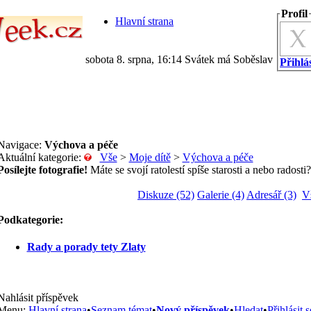
Profil
Hlavní strana
sobota 8. srpna, 16:14 Svátek má Soběslav
Přihlás
Navigace:
Výchova a péče
Aktuální kategorie:
Vše
>
Moje dítě
>
Výchova a péče
Posílejte fotografie!
Máte se svojí ratolestí spíše starosti a nebo radosti?
Diskuze (52)
Galerie (4)
Adresář (3)
V
Podkategorie:
Rady a porady tety Zlaty
Nahlásit příspěvek
Menu:
Hlavní strana
•
Seznam témat
•
Nový příspěvek
•
Hledat
•
Přihlásit s