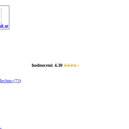
it se
hodnocení:
4.30
šechno (73)
e