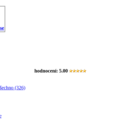
 se
hodnocení:
5.00
šechno (326)
e