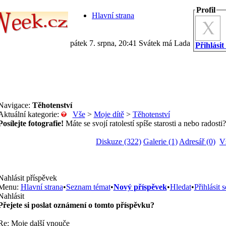
Profil
Hlavní strana
pátek 7. srpna, 20:41 Svátek má Lada
Přihlásit
Navigace:
Těhotenství
Aktuální kategorie:
Vše
>
Moje dítě
>
Těhotenství
Posílejte fotografie!
Máte se svojí ratolestí spíše starosti a nebo radosti?
Diskuze (322)
Galerie (1)
Adresář (0)
V
Nahlásit příspěvek
Menu:
Hlavní strana
•
Seznam témat
•
Nový příspěvek
•
Hledat
•
Přihlásit s
Nahlásit
Přejete si poslat oznámení o tomto příspěvku?
Re: Moje další vnouče