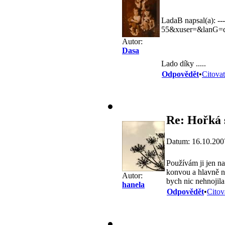
LadaB napsal(a): ------
55&xuser=&lanG=cs
Autor:
Dasa
Lado díky .....
Odpovědět
•
Citovat
Re: Hořká 
Datum: 16.10.200
Používám ji jen na
konvou a hlavně na
Autor:
bych nic nehnojil
hanela
Odpovědět
•
Citov