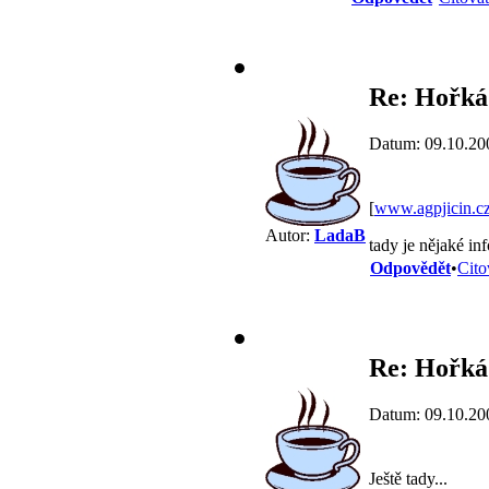
Re: Hořká
Datum: 09.10.20
[
www.agpjicin.c
Autor:
LadaB
tady je nějaké inf
Odpovědět
•
Cito
Re: Hořká
Datum: 09.10.20
Ještě tady...