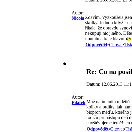
Autor:
Zdavím. Vyzkoušela jsem
Nicola
školky. Jednou když jsem
řikala, že opravdu synov
nekupuji nic jiného. Dět
imunitu a to je hlavní
Odpovědět
•
Citovat
•
Tis
Re: Co na posí
Datum: 12.06.2013 11:1
Autor:
Mně na imunitu u dětiček
Pilatek
koliky a prdíky, tak nám
biopron méďu, kterého j
rodičů při nástupu dětí 
navštěvujeme téměř jen n
Odpovědět
•
Citovat
•
Tis