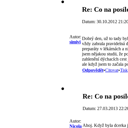
Re: Co na posíl
Datum: 30.10.2012 21:2
Autor:
Dobrý den, už to tady by
simivi
vždy zabrala pravidelná 
preparáty v lékárnách a n
jsem nějakou studii, že p
zahlenění dýchacích cest 
ale když jsem to začala p
Odpovědět
•
Citovat
•
Tisk
Re: Co na posíl
Datum: 27.03.2013 22:2
Autor:
Ahoj. Když byla dcerka j
Nicola