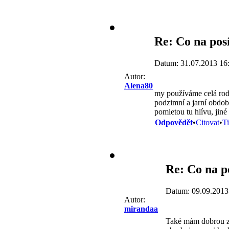
Re: Co na pos
Datum: 31.07.2013 16
Autor:
Alena80
my používáme celá rod
podzimní a jarní období
pomletou tu hlívu, jin
Odpovědět
•
Citovat
•
T
Re: Co na p
Datum: 09.09.2013
Autor:
mirandaa
Také mám dobrou zk