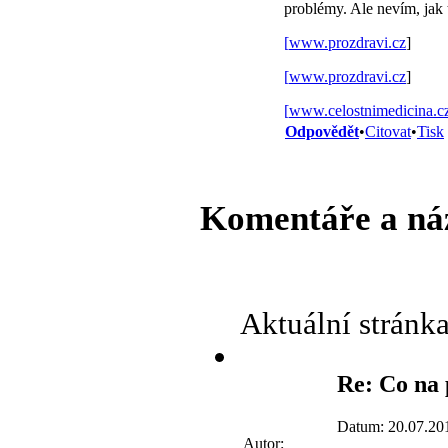
problémy. Ale nevím, jak t
[
www.prozdravi.cz
]
[
www.prozdravi.cz
]
[
www.celostnimedicina.c
Odpovědět
•
Citovat
•
Tisk
Komentáře a ná
Aktuální stránk
Re: Co na 
Datum: 20.07.20
Autor: