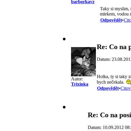
barborkavz
Taky si myslim, 
mlekem, vodou n
Odpovědět
•
Cit
Re: Co na p
Datum: 23.08.201
Holka, ty si taky 
Autor:
bych nečekala.
Trixinka
Odpovědět
•
Citov
Re: Co na posí
Datum: 10.09.2012 08