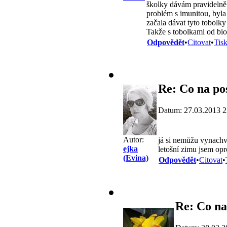
školky dávám pravidelně 
problém s imunitou, byla 
začala dávat tyto tobolky
Takže s tobolkami od bi
Odpovědět
•
Citovat
•
Tis
Re: Co na po
Datum: 27.03.2013 2
Autor:
já si nemůžu vynachvá
ejka
letošní zimu jsem opr
(Evina)
Odpovědět
•
Citovat
•
Re: Co na