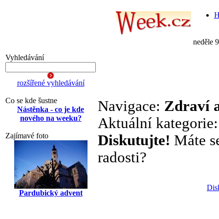
H
neděle 
Vyhledávání
rozšířené vyhledávání
Co se kde šustne
Navigace:
Zdraví 
Nástěnka - co je kde
nového na weeku?
Aktuální kategorie
Zajímavé foto
Diskutujte!
Máte se 
radosti?
Dis
Pardubický advent