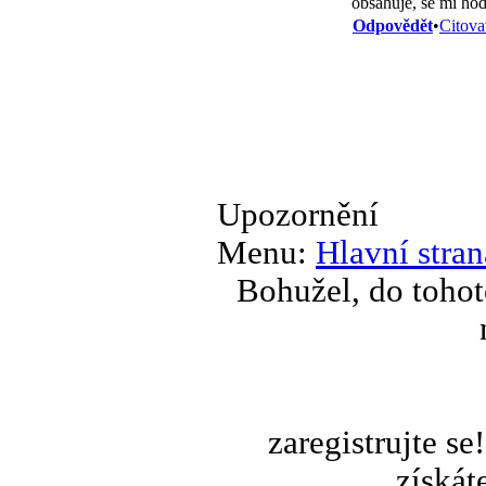
obsahuje, se mi hod
Odpovědět
•
Citova
Upozornění
Menu:
Hlavní stran
Bohužel, do tohot
zaregistrujte s
získát