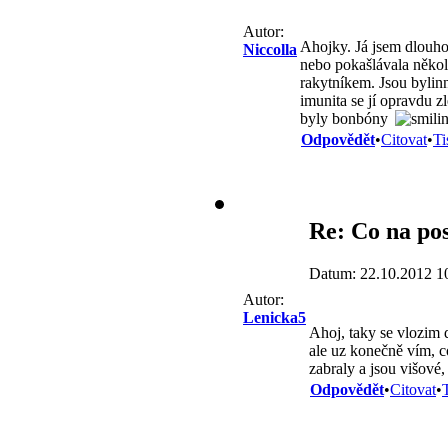
Autor:
Ahojky. Já jsem dlouho 
Niccolla
nebo pokašlávala někol
rakytníkem. Jsou bylin
imunita se jí opravdu z
byly bonbóny
Odpovědět
•
Citovat
•
Ti
Re: Co na pos
Datum: 22.10.2012 1
Autor:
Lenicka5
Ahoj, taky se vlozim 
ale uz konečně vím, c
zabraly a jsou višové,
Odpovědět
•
Citovat
•