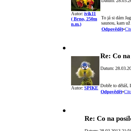
Datum: 28.03.2
Autor:
ivik11
To já si dám Jag
( Brno, 250m
saunou, kam už
n.m.)
Odpovědět
•
Cit
Re: Co na
Datum: 28.03.2
Dobře to děláš, 
Autor:
SPIKE
Odpovědět
•
Cit
Re: Co na posíl
Datum: 28.03.2013 21:5