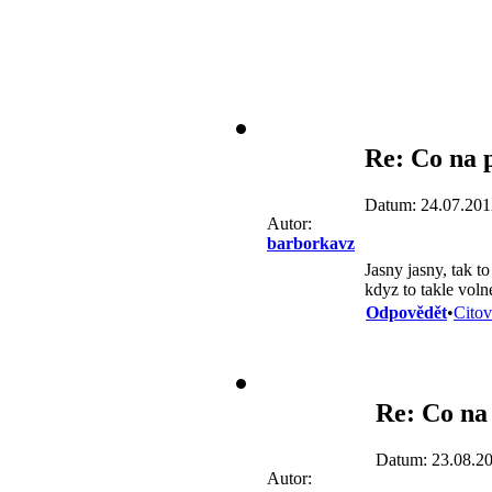
Re: Co na 
Datum: 24.07.201
Autor:
barborkavz
Jasny jasny, tak t
kdyz to takle voln
Odpovědět
•
Citov
Re: Co na 
Datum: 23.08.2
Autor: