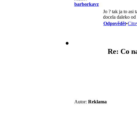
barborkavz
Jo ? tak ja to as
docela daleko od 
Odpovědět
•
Cito
Re: Co na
Autor:
Reklama