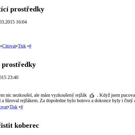
tící prostředky
03.2015 16:04
t
•
Citovat
•
Tisk
•
#
í prostředky
015 23:40
em nic nezkoušel, ale mám vyzkoušený rejžák
. Když jsem pucoval 
l a šůroval rejžákem. Za dopoledne bylo hotovo a dokonce byly i čistý
ovat
•
Tisk
•
#
istit koberec