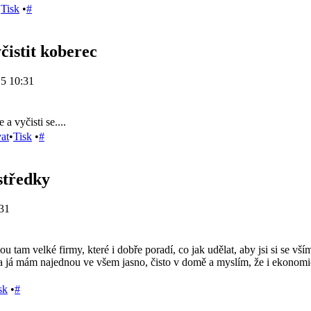
•
Tisk
•
#
čistit koberec
5 10:31
e a vyčisti se....
at
•
Tisk
•
#
ostředky
31
ou tam velké firmy, které i dobře poradí, co jak udělat, aby jsi si se v
 a já mám najednou ve všem jasno, čisto v domě a myslím, že i ekonomic
sk
•
#