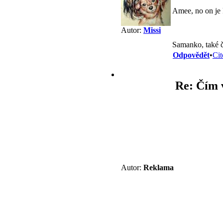
Amee, no on je
Autor:
Missi
Samanko, také če
Odpovědět
•
Cit
Re: Čím v
Autor:
Reklama