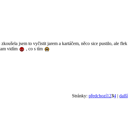
zkoušela jsem to vyčistit jarem a kartáčem, něco sice pustilo, ale flek
 tam vidím
, co s tím
Stránky:
předchozí
1
2
3
4
|
další