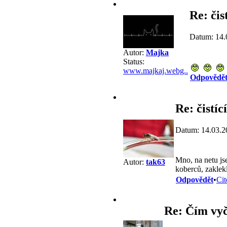
Re: čis
Datum: 14.
Autor:
Majka
Status:
www.majkaj.webg..
Odpovědě
Re: čistíc
Datum: 14.03.2
Mno, na netu js
Autor:
tak63
koberců, zaklek
Odpovědět
•
Cit
Re: Čím vyč