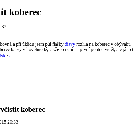
it koberec
:37
kovná a při úklidu jsem půl flašky
diavy
rozlila na koberec v obýváku - 
erec barvy vínověhnědé, takže to není na první pohled vidět, ale já to
isk
•
#
yčistit koberec
015 20:33