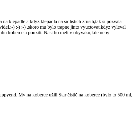
na klepadle a kdyz klepadla na sidlistich zrusili,tak si pozvala
idel.:-) :-) :-) ,skoro mu bylo trapne jinto vyuctovat,kdyz vyleval
druhu koberce a pouziti. Nasi ho meli v obyvaku,kde nebyl
happyend. My na koberce užili Star čistič na koberce (bylo to 500 ml,