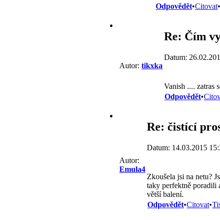
Odpovědět
•
Citovat
Re: Čím vy
Datum: 26.02.201
Autor:
tikxka
Vanish .... zatras s
Odpovědět
•
Citov
Re: čistící pr
Datum: 14.03.2015 15:
Autor:
Emula4
Zkoušela jsi na netu? Js
taky perfektně poradili
větší balení.
Odpovědět
•
Citovat
•
Ti