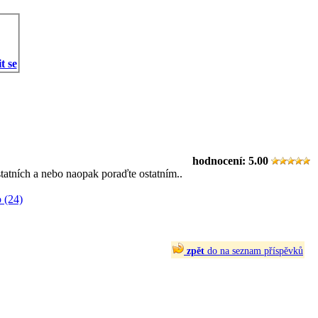
t se
hodnocení:
5.00
statních a nebo naopak poraďte ostatním..
 (24)
zpět
do na seznam příspěvků