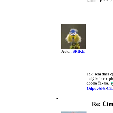
Datum: 10.05.2
Autor:
SPIKE
Tak jsem dnes op
malý koberec pře
docela čekala.
Odpovědět
•
Cit
Re: Čím