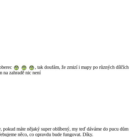
koberec
, tak doufám, že zmizí i mapy po různých dílčích
ím na zahradě nic není
dky, pokud máte nějaký super oblíbený, my teď dáváme do pucu dům
otřebujeme něco, co opravdu bude fungovat. Díky.