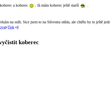
 koberec a koberec
. Já mám koberec ještě starší
.
kám na sníh. Sice jsem to na Silvestra stihla, ale chtělo by to ještě je
ovat
•
Tisk
•
#
yčistit koberec