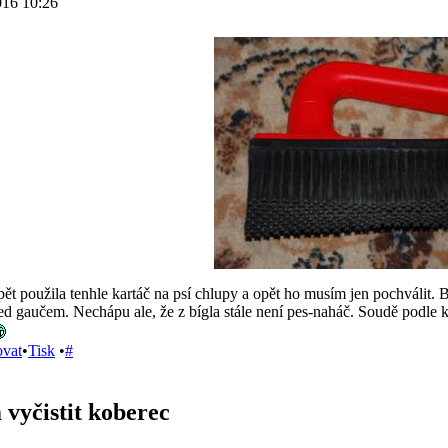
016 10:26
ět použila tenhle kartáč na psí chlupy a opět ho musím jen pochválit. Be
d gaučem. Nechápu ale, že z bígla stále není pes-naháč. Soudě podle k
ovat
•
Tisk
•
#
 vyčistit koberec