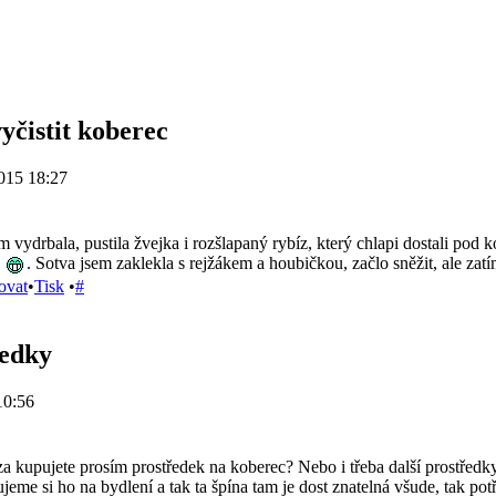
yčistit koberec
015 18:27
 vydrbala, pustila žvejka i rozšlapaný rybíz, který chlapi dostali pod 
. Sotva jsem zaklekla s rejžákem a houbičkou, začlo sněžit, ale zat
ovat
•
Tisk
•
#
ředky
10:56
za kupujete prosím prostředek na koberec? Nebo i třeba další prostře
ujeme si ho na bydlení a tak ta špína tam je dost znatelná všude, tak p