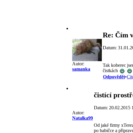
Re: Čím v
Datum: 31.01.2
Autor:
Tak koberec jsem
samanka
čistkách
Odpovědět
•
Cit
čistící prost
Datum: 20.02.2015 
Autor:
Natalka99
Od jaké firmy xTere
po babičce a připrav