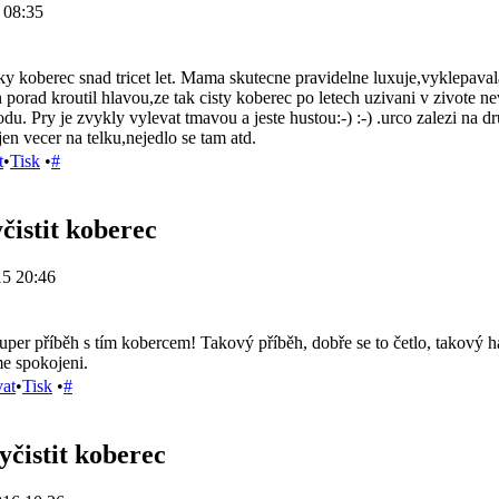
 08:35
ky koberec snad tricet let. Mama skutecne pravidelne luxuje,vyklepavala 
 porad kroutil hlavou,ze tak cisty koberec po letech uzivani v zivote nev
du. Pry je zvykly vylevat tmavou a jeste hustou:-) :-) .urco zalezi na 
jen vecer na telku,nejedlo se tam atd.
t
•
Tisk
•
#
čistit koberec
15 20:46
 super příběh s tím kobercem! Takový příběh, dobře se to četlo, takový 
me spokojeni.
vat
•
Tisk
•
#
yčistit koberec