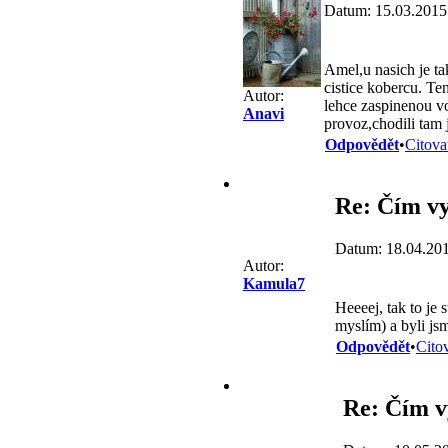
Datum: 15.03.2015
Amel,u nasich je ta
cistice kobercu. Ten
Autor:
lehce zaspinenou vo
Anavi
provoz,chodili tam 
Odpovědět
•
Citova
Re: Čím vy
Datum: 18.04.20
Autor:
Kamula7
Heeeej, tak to je
myslím) a byli js
Odpovědět
•
Cito
Re: Čím v