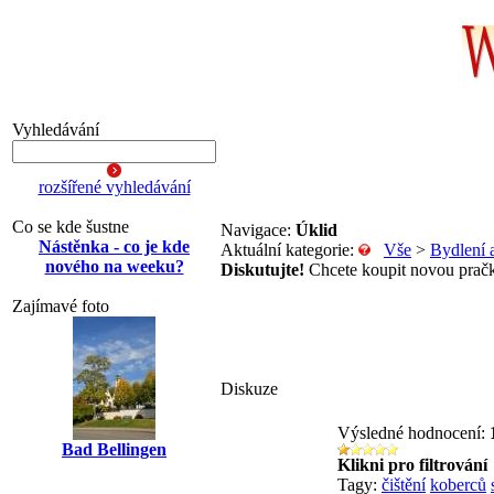
Vyhledávání
rozšířené vyhledávání
Co se kde šustne
Navigace:
Úklid
Nástěnka - co je kde
Aktuální kategorie:
Vše
>
Bydlení 
nového na weeku?
Diskutujte!
Chcete koupit novou pračku
Zajímavé foto
Diskuze
Výsledné hodnocení:
Bad Bellingen
Klikni pro filtrování
Tagy:
čištění
koberců