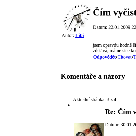
Čím vyčist
Datum: 22.01.2009 22
Autor:
Libi
jsem opravdu hodně ši
zůstává, máme sice kob
Odpovědět
•
Citovat
•
T
Komentáře a názory
Aktuální stránka:
3 z 4
Re: Čím v
Datum: 30.01.2