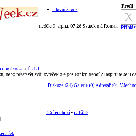
Profil
Hlavní strana
neděle 9. srpna, 07:28 Svátek má Roman
Přihlási
a domácnost
>
Úklid
, nebo přestavět svůj byteček dle posledních trendů? Inspirujte se u o
Diskuze (24)
Galerie (0)
Adresář (0)
Všechno
<<předchozí
•
další>>
1
sedaček