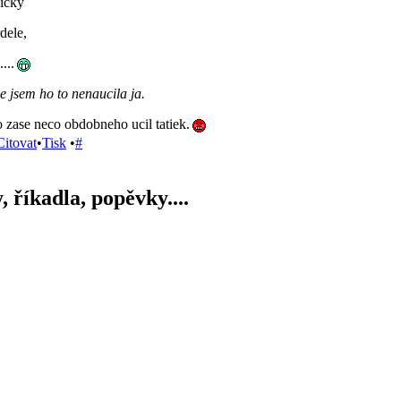
vicky
dele,
...
e jsem ho to nenaucila ja.
 zase neco obdobneho ucil tatiek.
Citovat
•
Tisk
•
#
, říkadla, popěvky....