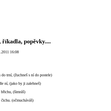
 říkadla, popěvky....
.2011 16:08
 do trní, (žuchneš s ní do postele)
le ní, (jako by ji zalehneš)
 břichu, (šimráš)
o čichu. (očmucháváš)