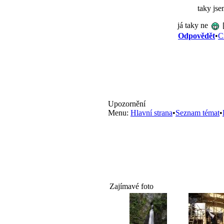
taky jse
já taky ne
Odpovědět
•
C
Upozornění
Menu:
Hlavní strana
•
Seznam témat
•
Zajímavé foto