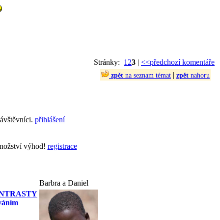
Stránky:
1
2
3
|
<<předchozí komentáře
|
zpět
na seznam témat
zpět
nahoru
ávštěvníci.
přihlášení
množství výhod!
registrace
Barbra a Daniel
 KONTRASTY
váním