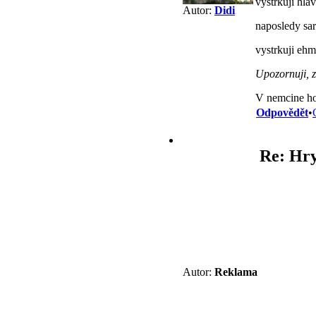
vystrkuji hla
Autor:
Didi
naposledy sar
vystrkuji ehm.
Upozornuji, z
V nemcine ho
Odpovědět
•
Re: Hry
Autor:
Reklama