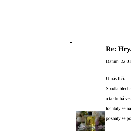
Re: Hry,
Datum: 22.01
U nás frčí:
Spadla blecha
a ta druhá ved
lochtaly se na
poznaly se p