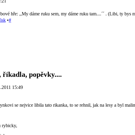
:21
bové hře: ,,My dáme ruku sem, my dáme ruku tam....´´ . (Libi, ty bys 
isk
•
#
 říkadla, popěvky....
.2011 15:49
kovi se nejvice libila tato rikanka, to se rehnil, jak na lesy a byl malin
 rybicky,