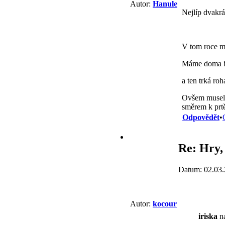
Autor:
Hanule
Nejlíp dvakrát
V tom roce m
Máme doma b
a ten trká ro
Ovšem muselo 
směrem k prtě
Odpovědět
•
Re: Hry, 
Datum: 02.03.
Autor:
kocour
iriska
na