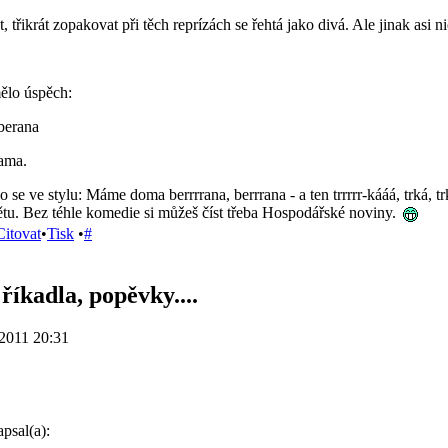
, třikrát zopakovat při těch reprízách se řehtá jako divá. Ale jinak asi ni
ělo úspěch:
erana
hama.
se ve stylu: Máme doma berrrrana, berrrana - a ten trrrrr-kááá, trká, tr
tu. Bez téhle komedie si můžeš číst třeba Hospodářské noviny.
Citovat
•
Tisk
•
#
říkadla, popěvky....
2011 20:31
psal(a):