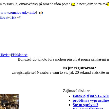
m to zkusila, omalovánky já hrozně ráda pořád
a nestydím se za to
[
www.omalovanky.info
]
itovat
•
Tisk
•
#
Hledat
•
Přihlásit se
Bohužel, do tohoto fóra mohou přispívat pouze přihlášení n
Nejste registrovaní?
zaregistrujte se! Nezabere vám to víc jak 20 sekund a získáte 
Zajímavé diskuze
Fotoklá(tě)ní VI -
problém s vyprazdňo
Ste tu správne?