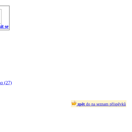
it se
o (27)
zpět
do na seznam příspěvků