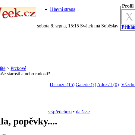
Profil
Hlavní strana
sobota 8. srpna, 15:15 Svátek má Soběslav
Přihlás
ítě
>
Prckové
íše starosti a nebo radosti?
Diskuze (15)
Galerie (7)
Adresář (0)
Všechn
<<předchozí
•
další>>
la, popěvky....