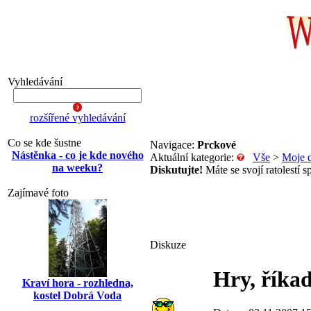
Vyhledávání
rozšířené vyhledávání
Co se kde šustne
Navigace:
Prckové
Nástěnka - co je kde nového
Aktuální kategorie:
Vše
>
Moje d
na weeku?
Diskutujte!
Máte se svojí ratolestí sp
Zajímavé foto
Diskuze
Hry, říkad
Kraví hora - rozhledna,
kostel Dobrá Voda