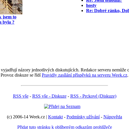
Re: Jsem těhotná?
hosty
Re: Dobré ránko, Dob
 jsem to
 byla ?
 vyjadřují názory jednotlivých diskutujících. Redakce serveru nemůže ov
Provoz diskuze se řídí
Pravidly zasílání příspěvků na serveru Week.cz
.
RSS vše
-
RSS vše - Diskuze
-
RSS - Prckové (Diskuze)
(c) 2006-14 Week.cz |
Kontakt
-
Podmínky užívání
-
Nápověda
Přidat tuto stránku k oblíbeným odkazům prohlížeče