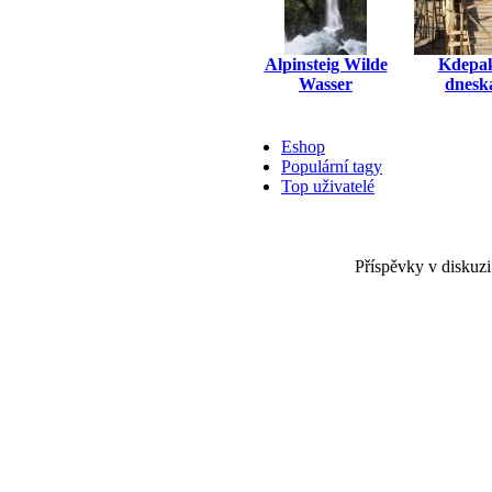
Alpinsteig Wilde
Kdepak
Wasser
dneska
Eshop
Populární tagy
Top uživatelé
Příspěvky v diskuzi