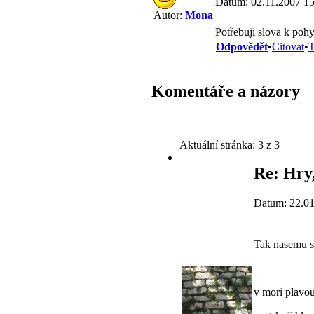
Datum: 02.11.2007 15
Autor:
Mona
Potřebuji slova k pohy
Odpovědět
•
Citovat
•
T
Komentáře a názory
Aktuální stránka:
3 z 3
Re: Hry,
Datum: 22.01
Tak nasemu syn
v mori plavou