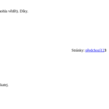
mohla vědět). Díky.
Stránky:
předchozí
1
2
3
katej.