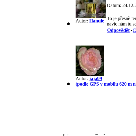
Datum: 24.12.
To je přesně te
Autor:
Hanule
navíc nám tu s
Odpovědět
•
C
Autor:
jaja99
(podle GPS v mobilu 620 m n