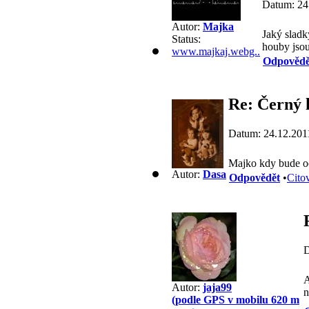
Datum: 24
Autor:
Majka
Jaký sladk
Status:
houby jso
www.majkaj.webg..
Odpovědě
Re: Černý 
Datum: 24.12.201
Majko kdy bude 
Autor:
Dasa
Odpovědět
•
Cito
D
A
Autor:
jaja99
n
(podle GPS v mobilu 620 m