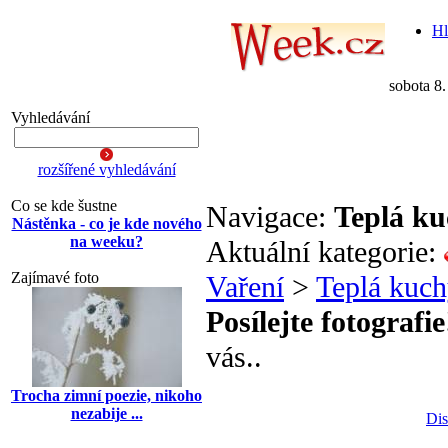
Hl
sobota 8
Vyhledávání
rozšířené vyhledávání
Co se kde šustne
Navigace:
Teplá k
Nástěnka - co je kde nového
na weeku?
Aktuální kategorie:
Zajímavé foto
Vaření
>
Teplá kuc
Posílejte fotografie
vás..
Trocha zimní poezie, nikoho
nezabije ...
Dis