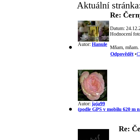
Aktuální stránka
Re: Čern
Datum: 24.12.
Hodnocení foto
Autor:
Hanule
Mňam, mňam.
Odpovědět
•
C
Autor:
jaja99
(podle GPS v mobilu 620 m n
Re: Če