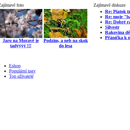
Zajímavé foto
Zajímavé diskuze
Re: Piatok t
Re: moje "bá
Re: Dobré r
Silvestr
Rakovina dě
Přáníčka k 
Jaro na Moravě je
Podzim, a neb na skok
tadýýýý !!!
do lesa
Eshop
Populární tagy
Top uživatelé