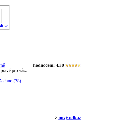
it se
yně
hodnocení:
4.30
 pravé pro vás..
šechno (38)
>
nový odkaz