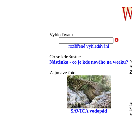
Vyhledávání
rozšířené vyhledávání
Co se kde šustne
N
Nástěnka - co je kde nového na weeku?
A
Z
Zajímavé foto
A
M
SAVICA vodopád
V