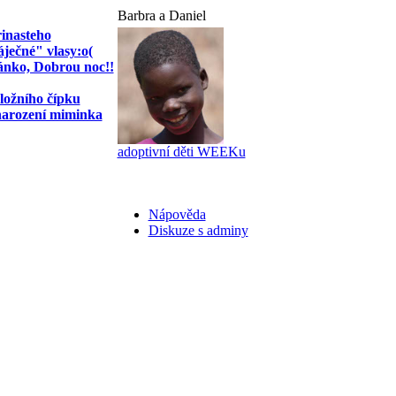
Barbra a Daniel
rinasteho
ječné" vlasy:o(
ánko, Dobrou noc!!
ložního čípku
narození miminka
adoptivní děti WEEKu
Nápověda
Diskuze s adminy