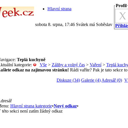
Profil
Hlavní strana
sobota 8. srpna, 17:46 Svátek má Soběslav
Přihlás
avigace:
Teplá kuchyně
ktuální kategorie:
Vše
>
Záliby a volný čas
>
Vaření
>
Teplá kuch
ašlete odkaz na zajímavou stránku!
Rádi vaříte? Pak je tato sekce to
Diskuze (34)
Galerie (4)
Adresář (0)
V
dresář
enu:
Hlavní strana kategorie
•
Nový odkaz
•
 této sekci není zatím žádný odkaz