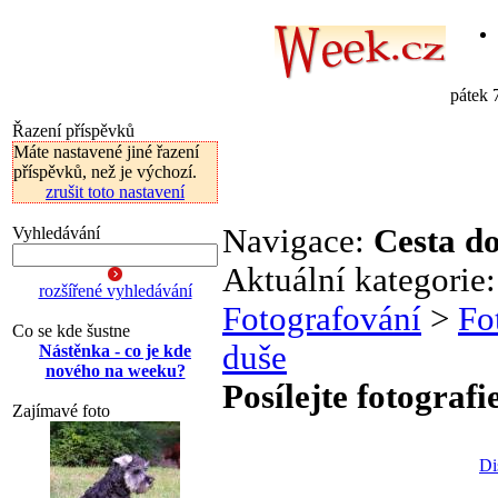
pátek 
Řazení příspěvků
Máte nastavené jiné řazení
příspěvků, než je výchozí.
zrušit toto nastavení
Navigace:
Cesta d
Vyhledávání
Aktuální kategorie
rozšířené vyhledávání
Fotografování
>
Fo
Co se kde šustne
duše
Nástěnka - co je kde
nového na weeku?
Posílejte fotografi
Zajímavé foto
Di