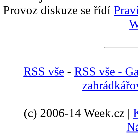
Provoz diskuze se řídí
Prav
W
RSS vše
-
RSS vše - Ga
zahrádkářo
(c) 2006-14 Week.cz |
N