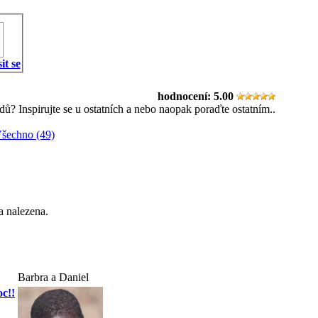
it se
hodnocení:
5.00
ů? Inspirujte se u ostatních a nebo naopak poraďte ostatním..
šechno (49)
a nalezena.
Barbra a Daniel
c!!