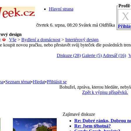
Profil
Hlavní strana
čtvrtek 6. srpna, 08:20 Svátek má Oldřiška
Přihlás
rový design
e:
Vše
>
Bydlení a domácnost
>
Interiérový design
 koupit novou pračku, nebo přestavět svůj byteček dle posledních trend
Diskuze (28)
Galerie (5)
Adresář (16)
V
na
•
Seznam témat
•
Hledat
•
Přihlásit se
Bohužel, zpráva, kterou hledáte, nebyl
Zpět k výpisu příspěvků.
Zajímavé diskuze
Re: Dobré ránko, Dobrou no
Re: Jsem těhotná?