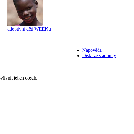
adoptivní děti WEEKu
Nápověda
Diskuze s adminy
livnit jejich obsah.