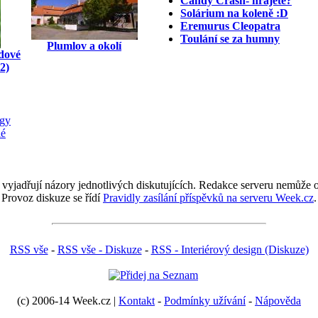
Candy Crash- hrajete?
Solárium na koleně :D
Eremurus Cleopatra
Toulání se za humny
Plumlov a okolí
dové
2)
agy
lé
 vyjadřují názory jednotlivých diskutujících. Redakce serveru nemůže ov
Provoz diskuze se řídí
Pravidly zasílání příspěvků na serveru Week.cz
.
RSS vše
-
RSS vše - Diskuze
-
RSS - Interiérový design (Diskuze)
(c) 2006-14 Week.cz |
Kontakt
-
Podmínky užívání
-
Nápověda