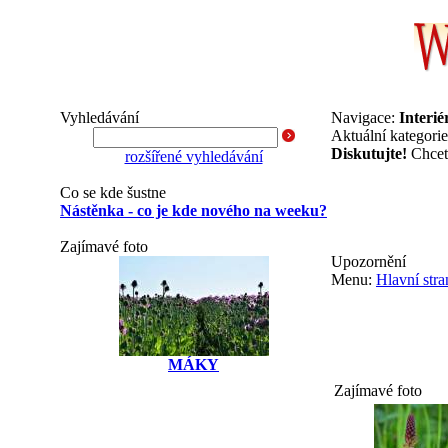
Vyhledávání
Navigace:
Interié
Aktuální kategori
Diskutujte!
Chcete
rozšířené vyhledávání
Co se kde šustne
Nástěnka - co je kde nového na weeku?
Zajímavé foto
Upozornění
Menu:
Hlavní stra
MÁKY
Zajímavé foto