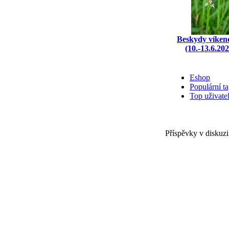
Beskydy víken
(10.-13.6.202
Eshop
Populární t
Top uživate
Příspěvky v diskuzi