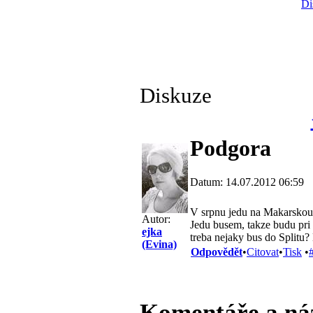
Di
Diskuze
Podgora
Datum: 14.07.2012 06:59
V srpnu jedu na Makarskou 
Autor:
Jedu busem, takze budu pri 
ejka
treba nejaky bus do Splitu?
(Evina)
Odpovědět
•
Citovat
•
Tisk
•
Komentáře a ná