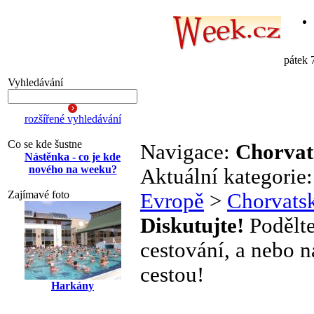
pátek 
Vyhledávání
rozšířené vyhledávání
Co se kde šustne
Navigace:
Chorvat
Nástěnka - co je kde
nového na weeku?
Aktuální kategorie
Zajímavé foto
Evropě
>
Chorvats
Diskutujte!
Podělte
cestování, a nebo n
cestou!
Harkány