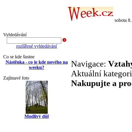
sobota 8
Vyhledávání
rozšířené vyhledávání
Co se kde šustne
Navigace:
Vztah
Nástěnka - co je kde nového na
weeku?
Aktuální kategor
Zajímavé foto
Nakupujte a pro
Modlivý důl