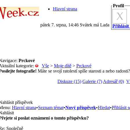
Profil
Hlavní strana
pátek 7. srpna, 14:46 Svátek má Lada
Přihlásit
Navigace:
Prckové
Aktuální kategorie:
Vše
>
Moje dítě
>
Prckové
Posílejte fotografie!
Máte se svojí ratolestí spíše starosti a nebo radosti?
Diskuze (15)
Galerie (7)
Adresář (0)
V
Nahlásit příspěvek
Menu:
Hlavní strana
•
Seznam témat
•
Nový příspěvek
•
Hledat
•
Přihlásit s
Nahlásit
Přejete si poslat oznámení o tomto příspěvku?
Re: Společně