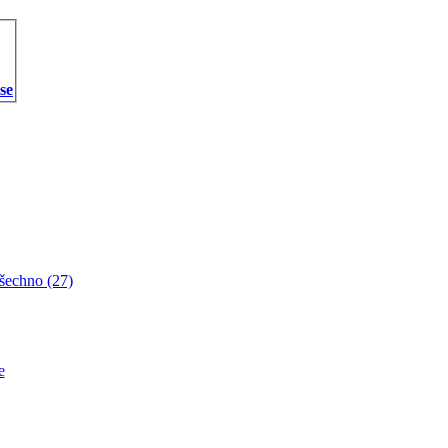
 se
šechno (27)
e