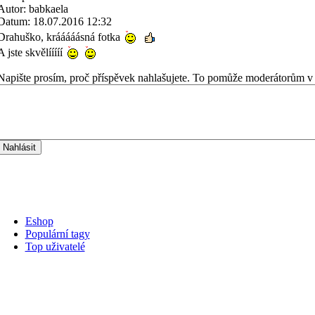
Autor: babkaela
Datum: 18.07.2016 12:32
Drahuško, krááááásná fotka
A jste skvělííííí
Napište prosím, proč příspěvek nahlašujete. To pomůže moderátorům v 
Eshop
Populární tagy
Top uživatelé