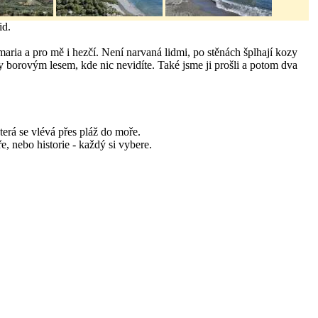
id.
maria a pro mě i hezčí. Není narvaná lidmi, po stěnách šplhají kozy
ty borovým lesem, kde nic nevidíte. Také jsme ji prošli a potom dva
terá se vlévá přes pláž do moře.
e, nebo historie - každý si vybere.