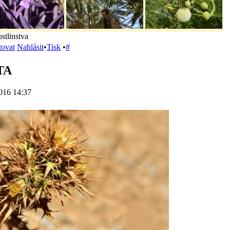
ostlinstva
tovat
Nahlásit
•
Tisk
•
#
TA
016 14:37