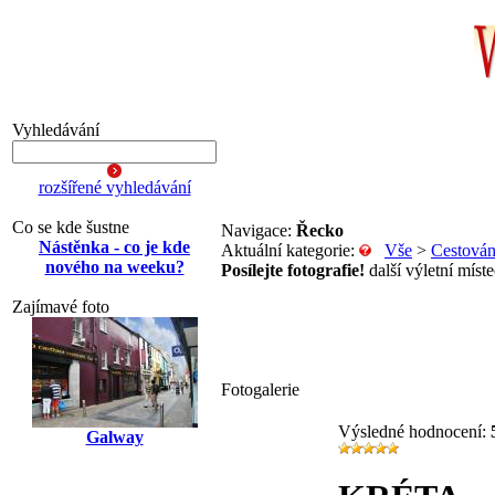
Vyhledávání
rozšířené vyhledávání
Co se kde šustne
Navigace:
Řecko
Nástěnka - co je kde
Aktuální kategorie:
Vše
>
Cestován
nového na weeku?
Posílejte fotografie!
další výletní míste
Zajímavé foto
Fotogalerie
Výsledné hodnocení:
Galway