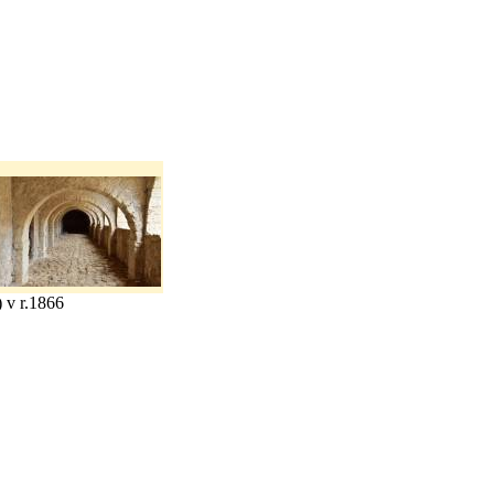
) v r.1866