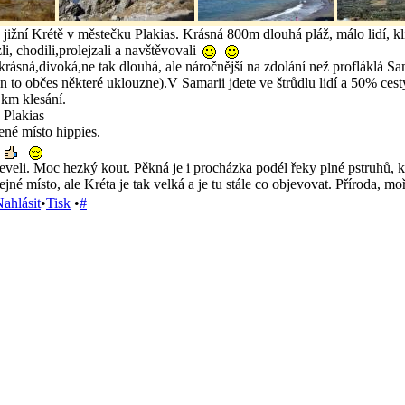
ižní Krétě v městečku Plakias. Krásná 800m dlouhá pláž, málo lidí, kl
li, chodili,prolejzali a navštěvovali
krásná,divoká,ne tak dlouhá, ale náročnější na zdolání než profláklá Sa
in to občes některé uklouzne).V Samarii jdete ve štrůdlu lidí a 50% ces
i km klesání.
 Plakias
ené místo hippies.
eveli. Moc hezký kout. Pěkná je i procházka podél řeky plné pstruhů, k
né místo, ale Kréta je tak velká a je tu stále co objevovat. Příroda, moř
ahlásit
•
Tisk
•
#