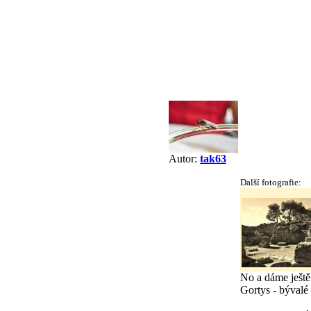
Autor:
tak63
Další fotografie:
No a dáme ješt
Gortys - bývalé 