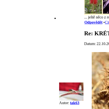
... ještě něco z r
Odpovědět
•
Ci
Re: KRÉ
Datum: 22.10.2
Autor:
tak63