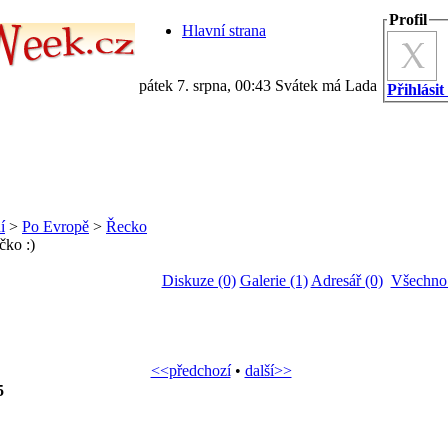
Profil
Hlavní strana
pátek 7. srpna, 00:43 Svátek má Lada
Přihlásit
í
>
Po Evropě
>
Řecko
čko :)
Diskuze (0)
Galerie (1)
Adresář (0)
Všechno 
<<předchozí
•
další>>
5