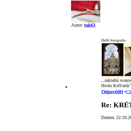
Autor:
tak63
Další fotografie:
...národní svat
Heslo Kréťanů:
Odpovědět
•
Ci
Re: KRÉ
Datum: 22.10.2