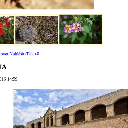
tovat
Nahlásit
•
Tisk
•
#
TA
016 14:59