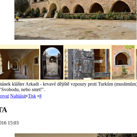
ostánek klášter Arkadi - krvavé dějiště vzpoury proti Turkům (muslimům
"Svobodu, nebo smrt!".
tovat
Nahlásit
•
Tisk
•
#
TA
016 15:03