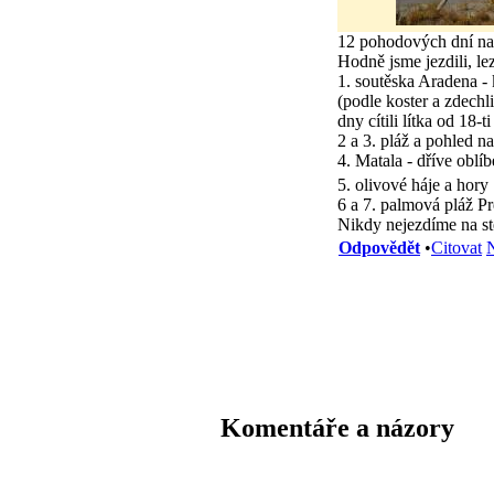
12 pohodových dní na j
Hodně jsme jezdili, lez
1. soutěska Aradena - 
(podle koster a zdechl
dny cítili lítka od 18-t
2 a 3. pláž a pohled na
4. Matala - dříve oblíb
5. olivové háje a hory
6 a 7. palmová pláž Pr
Nikdy nejezdíme na stej
Odpovědět
•
Citovat
N
Komentáře a názory