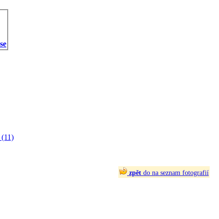
 se
(11)
zpět
do na seznam fotografií