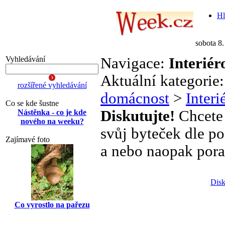
Hl
sobota 8
Vyhledávání
Navigace:
Interiér
Aktuální kategorie
rozšířené vyhledávání
domácnost
>
Interi
Co se kde šustne
Diskutujte!
Chcete 
Nástěnka - co je kde
nového na weeku?
svůj byteček dle po
Zajímavé foto
a nebo naopak pora
Disk
Co vyrostlo na pařezu