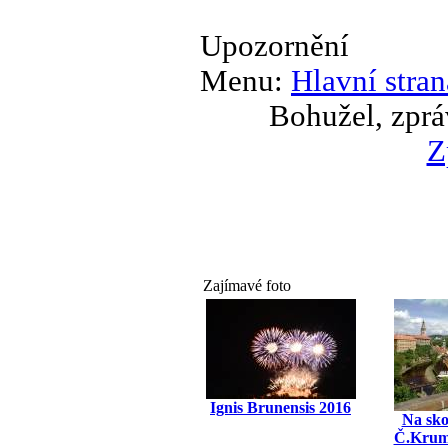
Upozornění
Menu:
Hlavní stran
Bohužel, zprá
Z
Zajímavé foto
Ignis Brunensis 2016
Na sko
Č.Krum