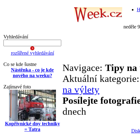
H
neděle 
Vyhledávání
rozšířené vyhledávání
Co se kde šustne
Navigace:
Tipy na 
Nástěnka - co je kde
nového na weeku?
Aktuální kategorie
Zajímavé foto
na výlety
Posílejte fotografi
dnech
Kopřivnické dny techniky
= Tatra
Disk