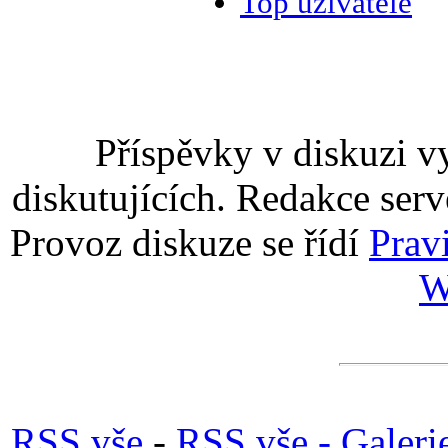
Top uživatelé
Příspěvky v diskuzi v
diskutujících. Redakce serv
Provoz diskuze se řídí
Prav
W
RSS vše
-
RSS vše - Galeri