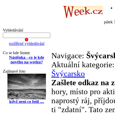
pátek 
Vyhledávání
rozšířené vyhledávání
Co se kde šustne
Navigace:
Švýcars
Nástěnka - co je kde
nového na weeku?
Aktuální kategorie
Zajímavé foto
Švýcarsko
Zašlete odkaz na 
hory, místo pro akt
naprostý ráj, příjdou
když není co fotit ....
ti "zdatní". Tato z