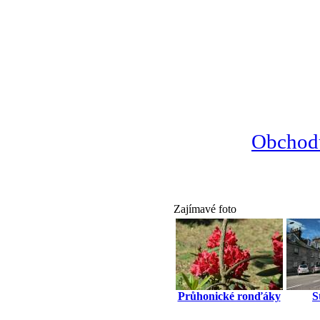
Obchodu
Zajímavé foto
Průhonické ronďáky
S