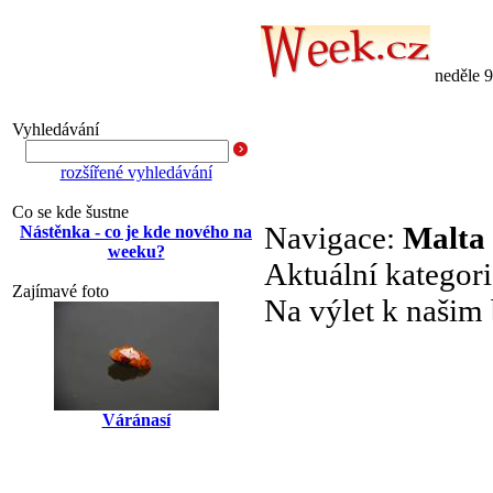
neděle 
Vyhledávání
rozšířené vyhledávání
Co se kde šustne
Navigace:
Malta
Nástěnka - co je kde nového na
weeku?
Aktuální kategor
Zajímavé foto
Na výlet k našim
Váránasí