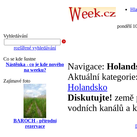
Hla
pondělí 1
Vyhledávání
rozšířené vyhledávání
Co se kde šustne
Navigace:
Holand
Nástěnka - co je kde nového
na weeku?
Aktuální kategorie
Zajímavé foto
Holandsko
Diskutujte!
země p
vodních kanálů a k
BAROCH - přírodní
rezervace