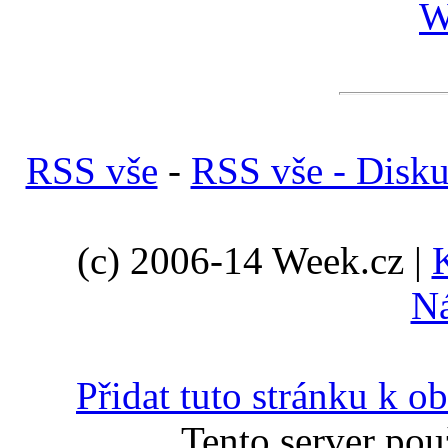
W
RSS vše
-
RSS vše - Disk
(c) 2006-14 Week.cz |
N
Přidat tuto stránku k 
Tento server pou