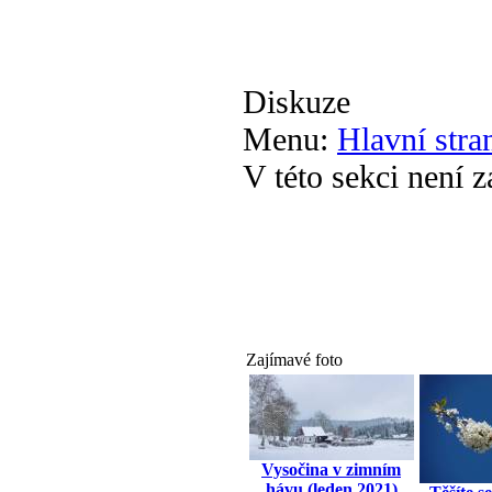
Diskuze
Menu:
Hlavní stra
V této sekci není 
Zajímavé foto
Vysočina v zimním
hávu (leden 2021)