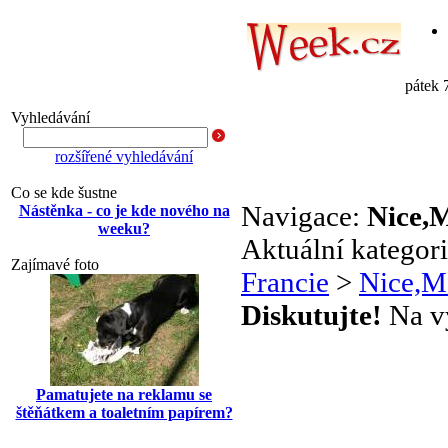
pátek 
Vyhledávání
rozšířené vyhledávání
Co se kde šustne
Navigace:
Nice,
Nástěnka - co je kde nového na
weeku?
Aktuální kategor
Zajímavé foto
Francie
>
Nice,M
Diskutujte!
Na vý
Pamatujete na reklamu se
štěňátkem a toaletním papírem?