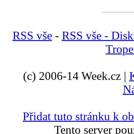
RSS vše
-
RSS vše - Disk
Trope
(c) 2006-14 Week.cz |
N
Přidat tuto stránku k 
Tento server pou