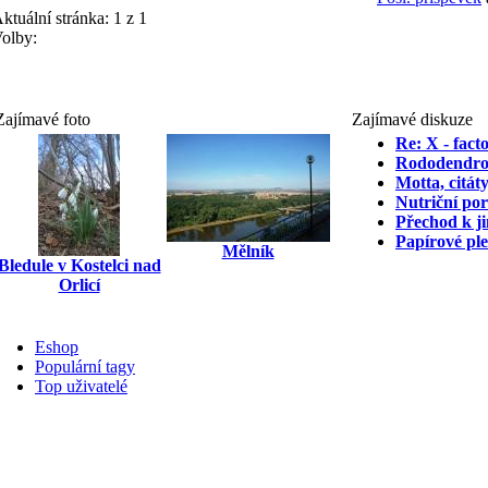
ktuální stránka:
1 z 1
olby:
Zajímavé foto
Zajímavé diskuze
Re: X - fact
Rododendr
Motta, citát
Nutriční po
Přechod k ji
Papírové ple
Mělník
Bledule v Kostelci nad
Orlicí
Eshop
Populární tagy
Top uživatelé