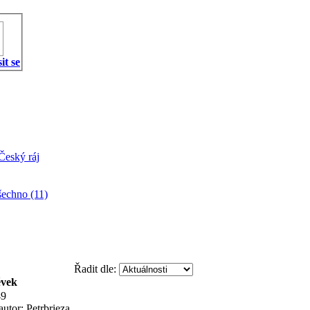
it se
Český ráj
echno (11)
Řadit dle:
ěvek
49
autor: Petrbrieza