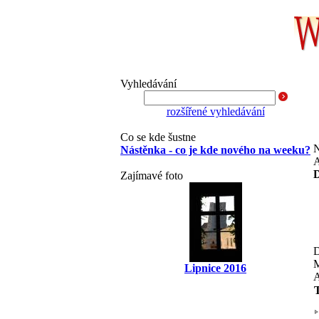
Vyhledávání
rozšířené vyhledávání
Co se kde šustne
N
Nástěnka - co je kde nového na weeku?
A
D
Zajímavé foto
D
Lipnice 2016
A
T