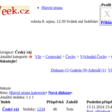
Profil
Hlavní strana
sobota 8. srpna, 12:39 Svátek má Soběslav
Přihlás
avigace:
Český ráj
ktuální kategorie:
Vše
>
Cestování
>
Čechy
>
Východní Čechy
>
iskutujte!
Diskuze (1)
Galerie (9)
Adresář (1)
Vš
iskuze
Menu:
Hlavní strana kategorie
•
Nová diskuze
•
ktuální stránka:
1 z 1
itulek
Příspěvků
Založil
Poslední přísp
13.11.2024 23:
Český ráj
Stránky:
1
2
3
4
46
Tom
Posl. příspěvek