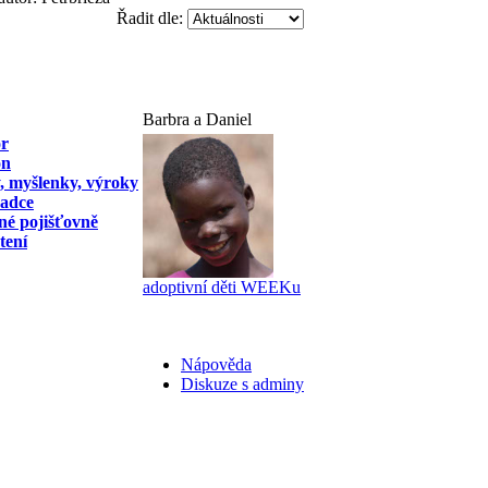
Řadit dle:
Barbra a Daniel
or
on
y, myšlenky, výroky
radce
né pojišťovně
tení
adoptivní děti WEEKu
Nápověda
Diskuze s adminy